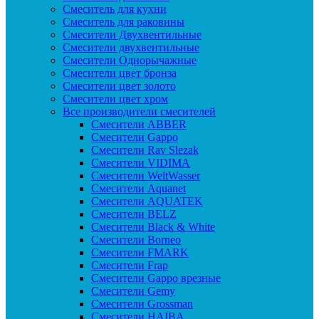
Смеситель для кухни
Смеситель для раковины
Смесители Двухвентильные
Смесители двухвентильные
Смесители Однорычажные
Смесители цвет бронза
Смесители цвет золото
Смесители цвет хром
Все производители смесителей
Cмесители ABBER
Cмесители Gappo
Cмесители Rav Slezak
Cмесители VIDIMA
Cмесители WeltWasser
Смесители Aquanet
Смесители AQUATEK
Смесители BELZ
Смесители Black & White
Смесители Borneo
Смесители FMARK
Смесители Frap
Смесители Gappo врезные
Смесители Gemy
Смесители Grossman
Смесители HAIBA