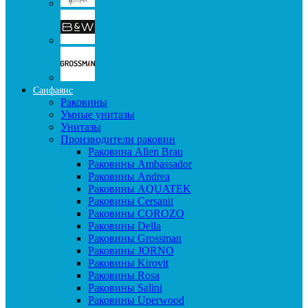
Санфаянс
Раковины
Умные унитазы
Унитазы
Производители раковин
Раковина Allen Brau
Раковины Ambassador
Раковины Andrea
Раковины AQUATEK
Раковины Cersanit
Раковины COROZO
Раковины Della
Раковины Grossman
Раковины JORNO
Раковины Kirovit
Раковины Rosa
Раковины Salini
Раковины Uperwood