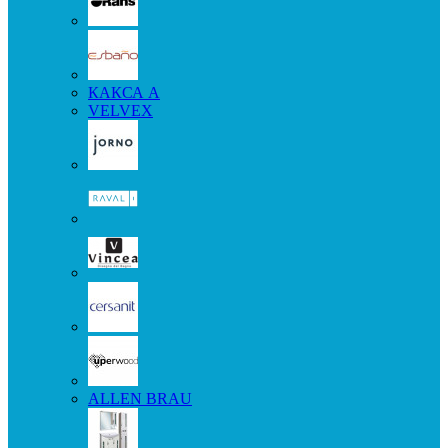
КАКСА А
VELVEX
ALLEN BRAU