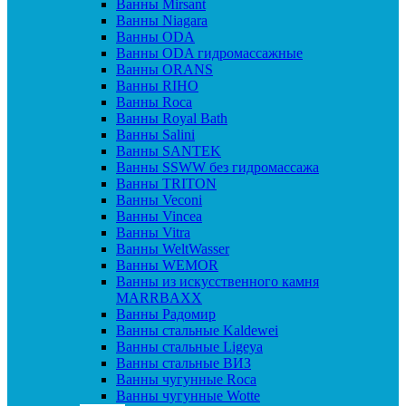
Ванны Mirsant
Ванны Niagara
Ванны ODA
Ванны ODA гидромассажные
Ванны ORANS
Ванны RIHO
Ванны Roca
Ванны Royal Bath
Ванны Salini
Ванны SANTEK
Ванны SSWW без гидромассажа
Ванны TRITON
Ванны Veconi
Ванны Vincea
Ванны Vitra
Ванны WeltWasser
Ванны WEMOR
Ванны из искусственного камня
MARRBAXX
Ванны Радомир
Ванны стальные Kaldewei
Ванны стальные Ligeya
Ванны стальные ВИЗ
Ванны чугунные Roca
Ванны чугунные Wotte