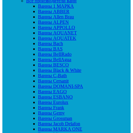
Все производители ванн
Ванны 1 МАРКА
Ванны ABBER
Ванны Allen Brau
Ванны ALPEN
Ванны APPOLLO
Ванны AQUANET
Ванны AQUATEK
Ванны Bach
Ванны BAS
Ванны BeIIRado
Ванны BellAgua
Ванны BESCO
Ванны Black & White
Ванны C-Bath
Ванны Cersanit
Ванны DOMANI-SPA
Ванны EAGO
Ванны ESBANO
Ванны Eurolux
Ванны Frank
Ванны Gemy
Ванны Grossman
Ванны Jacob Delafon
Ванны MARKA ONE