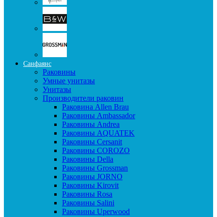
Санфаянс
Раковины
Умные унитазы
Унитазы
Производители раковин
Раковина Allen Brau
Раковины Ambassador
Раковины Andrea
Раковины AQUATEK
Раковины Cersanit
Раковины COROZO
Раковины Della
Раковины Grossman
Раковины JORNO
Раковины Kirovit
Раковины Rosa
Раковины Salini
Раковины Uperwood