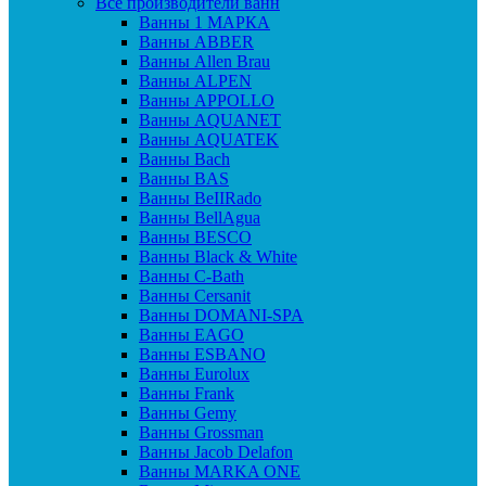
Все производители ванн
Ванны 1 МАРКА
Ванны ABBER
Ванны Allen Brau
Ванны ALPEN
Ванны APPOLLO
Ванны AQUANET
Ванны AQUATEK
Ванны Bach
Ванны BAS
Ванны BeIIRado
Ванны BellAgua
Ванны BESCO
Ванны Black & White
Ванны C-Bath
Ванны Cersanit
Ванны DOMANI-SPA
Ванны EAGO
Ванны ESBANO
Ванны Eurolux
Ванны Frank
Ванны Gemy
Ванны Grossman
Ванны Jacob Delafon
Ванны MARKA ONE