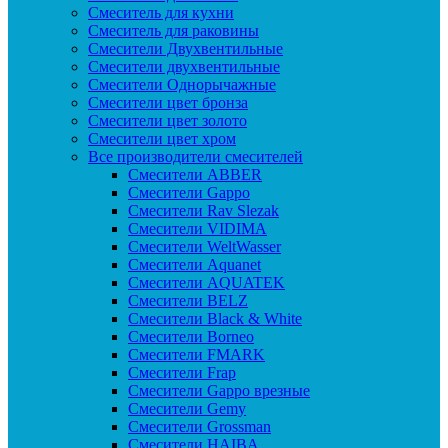
Смеситель для кухни
Смеситель для раковины
Смесители Двухвентильные
Смесители двухвентильные
Смесители Однорычажные
Смесители цвет бронза
Смесители цвет золото
Смесители цвет хром
Все производители смесителей
Cмесители ABBER
Cмесители Gappo
Cмесители Rav Slezak
Cмесители VIDIMA
Cмесители WeltWasser
Смесители Aquanet
Смесители AQUATEK
Смесители BELZ
Смесители Black & White
Смесители Borneo
Смесители FMARK
Смесители Frap
Смесители Gappo врезные
Смесители Gemy
Смесители Grossman
Смесители HAIBA