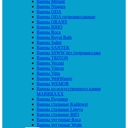
Ванны Mirsant
Ванны Niagara
Ванны ODA
Ванны ODA гидромассажные
Ванны ORANS
Ванны RIHO
Ванны Roca
Ванны Royal Bath
Ванны Salini
Ванны SANTEK
Ванны SSWW без гидромассажа
Ванны TRITON
Ванны Veconi
Ванны Vincea
Ванны Vitra
Ванны WeltWasser
Ванны WEMOR
Ванны из искусственного камня
MARRBAXX
Ванны Радомир
Ванны стальные Kaldewei
Ванны стальные Ligeya
Ванны стальные ВИЗ
Ванны чугунные Roca
Ванны чугунные Wotte