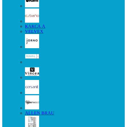
КАКСА А
VELVEX
ALLEN BRAU