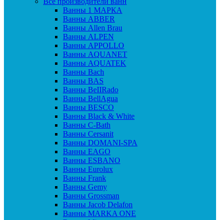
Все производители ванн
Ванны 1 МАРКА
Ванны ABBER
Ванны Allen Brau
Ванны ALPEN
Ванны APPOLLO
Ванны AQUANET
Ванны AQUATEK
Ванны Bach
Ванны BAS
Ванны BeIIRado
Ванны BellAgua
Ванны BESCO
Ванны Black & White
Ванны C-Bath
Ванны Cersanit
Ванны DOMANI-SPA
Ванны EAGO
Ванны ESBANO
Ванны Eurolux
Ванны Frank
Ванны Gemy
Ванны Grossman
Ванны Jacob Delafon
Ванны MARKA ONE