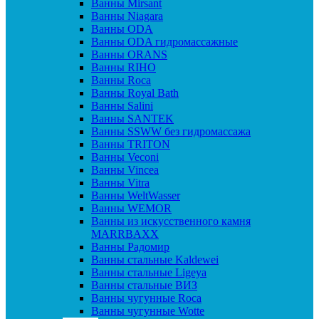
Ванны Mirsant
Ванны Niagara
Ванны ODA
Ванны ODA гидромассажные
Ванны ORANS
Ванны RIHO
Ванны Roca
Ванны Royal Bath
Ванны Salini
Ванны SANTEK
Ванны SSWW без гидромассажа
Ванны TRITON
Ванны Veconi
Ванны Vincea
Ванны Vitra
Ванны WeltWasser
Ванны WEMOR
Ванны из искусственного камня
MARRBAXX
Ванны Радомир
Ванны стальные Kaldewei
Ванны стальные Ligeya
Ванны стальные ВИЗ
Ванны чугунные Roca
Ванны чугунные Wotte