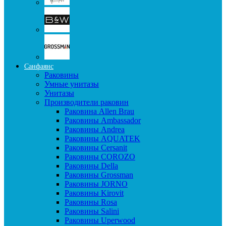
Санфаянс
Раковины
Умные унитазы
Унитазы
Производители раковин
Раковина Allen Brau
Раковины Ambassador
Раковины Andrea
Раковины AQUATEK
Раковины Cersanit
Раковины COROZO
Раковины Della
Раковины Grossman
Раковины JORNO
Раковины Kirovit
Раковины Rosa
Раковины Salini
Раковины Uperwood