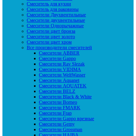
Смеситель для кухни
Смеситель для раковины
Смесители Двухвентильные
Смесители двухвентильные
Смесители Однорычажные
Смесители цвет бронза
Смесители цвет золото
Смесители цвет хром
Все производители смесителей
Cмесители ABBER
Cмесители Gappo
Cмесители Rav Slezak
Cмесители VIDIMA
Cмесители WeltWasser
Смесители Aquanet
Смесители AQUATEK
Смесители BELZ
Смесители Black & White
Смесители Borneo
Смесители FMARK
Смесители Frap
Смесители Gappo врезные
Смесители Gemy
Смесители Grossman
Смесители HAIBA