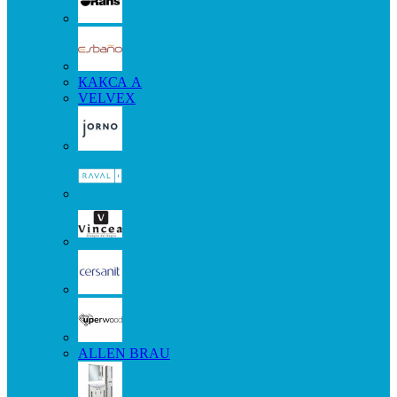
КАКСА А
VELVEX
ALLEN BRAU