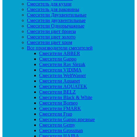
Смеситель для кухни
Смеситель для раковины
Смесители Двухвентильные
Смесители двухвентильные
Смесители Однорычажные
Смесители цвет бронза
Смесители цвет золото
Смесители цвет хром
Все производители смесителей
Cмесители ABBER
Cмесители Gappo
Cмесители Rav Slezak
Cмесители VIDIMA
Cмесители WeltWasser
Смесители Aquanet
Смесители AQUATEK
Смесители BELZ
Смесители Black & White
Смесители Borneo
Смесители FMARK
Смесители Frap
Смесители Gappo врезные
Смесители Gemy
Смесители Grossman
Смесители HAIBA