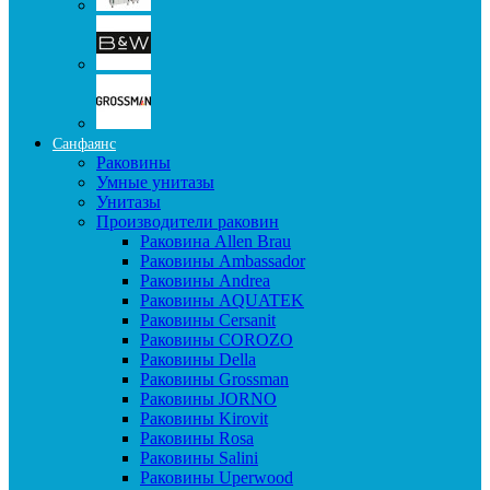
Санфаянс
Раковины
Умные унитазы
Унитазы
Производители раковин
Раковина Allen Brau
Раковины Ambassador
Раковины Andrea
Раковины AQUATEK
Раковины Cersanit
Раковины COROZO
Раковины Della
Раковины Grossman
Раковины JORNO
Раковины Kirovit
Раковины Rosa
Раковины Salini
Раковины Uperwood