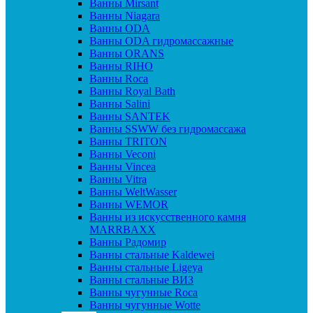
Ванны Mirsant
Ванны Niagara
Ванны ODA
Ванны ODA гидромассажные
Ванны ORANS
Ванны RIHO
Ванны Roca
Ванны Royal Bath
Ванны Salini
Ванны SANTEK
Ванны SSWW без гидромассажа
Ванны TRITON
Ванны Veconi
Ванны Vincea
Ванны Vitra
Ванны WeltWasser
Ванны WEMOR
Ванны из искусственного камня
MARRBAXX
Ванны Радомир
Ванны стальные Kaldewei
Ванны стальные Ligeya
Ванны стальные ВИЗ
Ванны чугунные Roca
Ванны чугунные Wotte