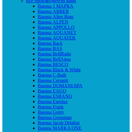
Все производители ванн
Ванны 1 МАРКА
Ванны ABBER
Ванны Allen Brau
Ванны ALPEN
Ванны APPOLLO
Ванны AQUANET
Ванны AQUATEK
Ванны Bach
Ванны BAS
Ванны BeIIRado
Ванны BellAgua
Ванны BESCO
Ванны Black & White
Ванны C-Bath
Ванны Cersanit
Ванны DOMANI-SPA
Ванны EAGO
Ванны ESBANO
Ванны Eurolux
Ванны Frank
Ванны Gemy
Ванны Grossman
Ванны Jacob Delafon
Ванны MARKA ONE