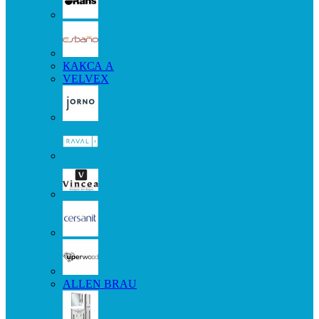
КАКСА А
VELVEX
ALLEN BRAU