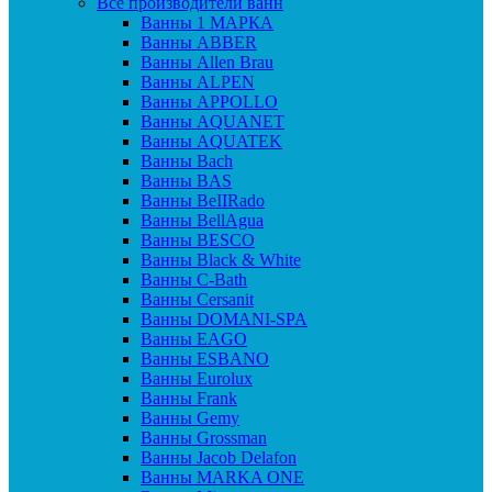
Все производители ванн
Ванны 1 МАРКА
Ванны ABBER
Ванны Allen Brau
Ванны ALPEN
Ванны APPOLLO
Ванны AQUANET
Ванны AQUATEK
Ванны Bach
Ванны BAS
Ванны BeIIRado
Ванны BellAgua
Ванны BESCO
Ванны Black & White
Ванны C-Bath
Ванны Cersanit
Ванны DOMANI-SPA
Ванны EAGO
Ванны ESBANO
Ванны Eurolux
Ванны Frank
Ванны Gemy
Ванны Grossman
Ванны Jacob Delafon
Ванны MARKA ONE