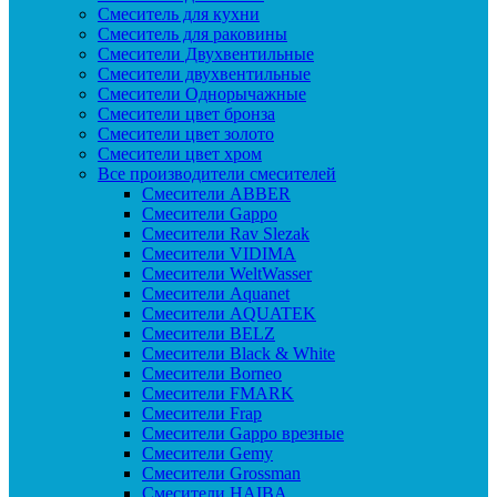
Смеситель для кухни
Смеситель для раковины
Смесители Двухвентильные
Смесители двухвентильные
Смесители Однорычажные
Смесители цвет бронза
Смесители цвет золото
Смесители цвет хром
Все производители смесителей
Cмесители ABBER
Cмесители Gappo
Cмесители Rav Slezak
Cмесители VIDIMA
Cмесители WeltWasser
Смесители Aquanet
Смесители AQUATEK
Смесители BELZ
Смесители Black & White
Смесители Borneo
Смесители FMARK
Смесители Frap
Смесители Gappo врезные
Смесители Gemy
Смесители Grossman
Смесители HAIBA