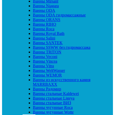
Ванны Mirsant
Ванны Niagara
Ванны ODA
Ванны ODA гидромассажные
Ванны ORANS
Ванны RIHO
Ванны Roca
Ванны Royal Bath
Ванны Salini
Ванны SANTEK
Ванны SSWW без гидромассажа
Ванны TRITON
Ванны Veconi
Ванны Vincea
Ванны Vitra
Ванны WeltWasser
Ванны WEMOR
Ванны из искусственного камня
MARRBAXX
Ванны Радомир
Ванны стальные Kaldewei
Ванны стальные Ligeya
Ванны стальные ВИЗ
Ванны чугунные Roca
Ванны чугунные Wotte