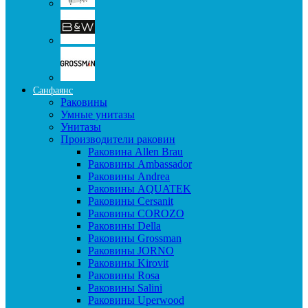
Санфаянс
Раковины
Умные унитазы
Унитазы
Производители раковин
Раковина Allen Brau
Раковины Ambassador
Раковины Andrea
Раковины AQUATEK
Раковины Cersanit
Раковины COROZO
Раковины Della
Раковины Grossman
Раковины JORNO
Раковины Kirovit
Раковины Rosa
Раковины Salini
Раковины Uperwood