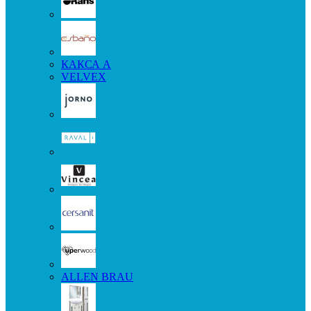
КАКСА А
VELVEX
ALLEN BRAU