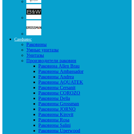
Санфаянс
Раковины
Умные унитазы
Унитазы
Производители раковин
Раковина Allen Brau
Раковины Ambassador
Раковины Andrea
Раковины AQUATEK
Раковины Cersanit
Раковины COROZO
Раковины Della
Раковины Grossman
Раковины JORNO
Раковины Kirovit
Раковины Rosa
Раковины Salini
Раковины Uperwood