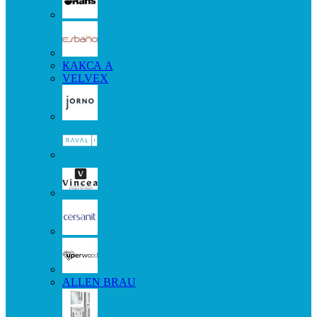
КАКСА А
VELVEX
ALLEN BRAU