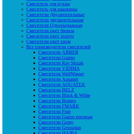
Смеситель для кухни
Смеситель для раковины
Смесители Двухвентильные
Смесители двухвентильные
Смесители Однорычажные
Смесители цвет бронза
Смесители цвет золото
Смесители цвет хром
Все производители смесителей
Cмесители ABBER
Cмесители Gappo
Cмесители Rav Slezak
Cмесители VIDIMA
Cмесители WeltWasser
Смесители Aquanet
Смесители AQUATEK
Смесители BELZ
Смесители Black & White
Смесители Borneo
Смесители FMARK
Смесители Frap
Смесители Gappo врезные
Смесители Gemy
Смесители Grossman
Смесители HAIBA