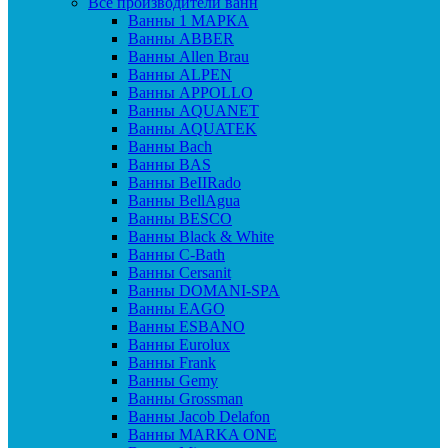
Все производители ванн
Ванны 1 МАРКА
Ванны ABBER
Ванны Allen Brau
Ванны ALPEN
Ванны APPOLLO
Ванны AQUANET
Ванны AQUATEK
Ванны Bach
Ванны BAS
Ванны BeIIRado
Ванны BellAgua
Ванны BESCO
Ванны Black & White
Ванны C-Bath
Ванны Cersanit
Ванны DOMANI-SPA
Ванны EAGO
Ванны ESBANO
Ванны Eurolux
Ванны Frank
Ванны Gemy
Ванны Grossman
Ванны Jacob Delafon
Ванны MARKA ONE