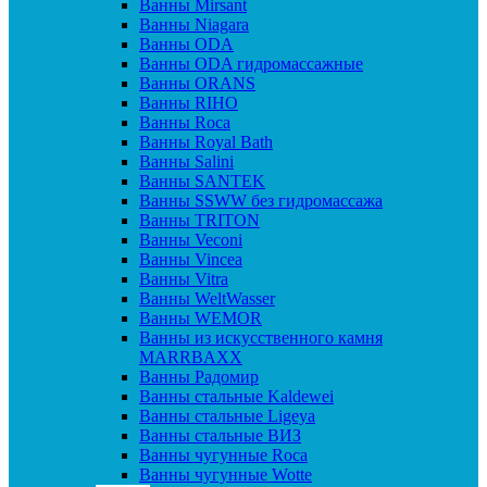
Ванны Mirsant
Ванны Niagara
Ванны ODA
Ванны ODA гидромассажные
Ванны ORANS
Ванны RIHO
Ванны Roca
Ванны Royal Bath
Ванны Salini
Ванны SANTEK
Ванны SSWW без гидромассажа
Ванны TRITON
Ванны Veconi
Ванны Vincea
Ванны Vitra
Ванны WeltWasser
Ванны WEMOR
Ванны из искусственного камня
MARRBAXX
Ванны Радомир
Ванны стальные Kaldewei
Ванны стальные Ligeya
Ванны стальные ВИЗ
Ванны чугунные Roca
Ванны чугунные Wotte