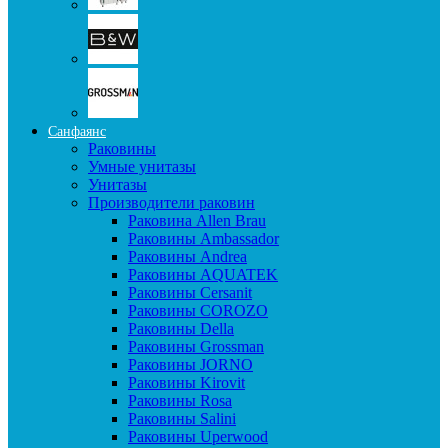
Санфаянс
Раковины
Умные унитазы
Унитазы
Производители раковин
Раковина Allen Brau
Раковины Ambassador
Раковины Andrea
Раковины AQUATEK
Раковины Cersanit
Раковины COROZO
Раковины Della
Раковины Grossman
Раковины JORNO
Раковины Kirovit
Раковины Rosa
Раковины Salini
Раковины Uperwood