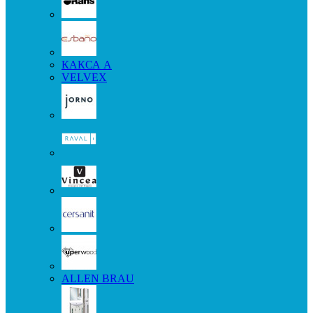
КАКСА А
VELVEX
ALLEN BRAU