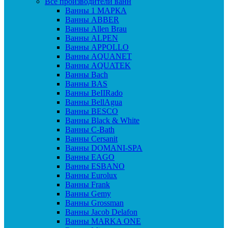
Все производители ванн
Ванны 1 МАРКА
Ванны ABBER
Ванны Allen Brau
Ванны ALPEN
Ванны APPOLLO
Ванны AQUANET
Ванны AQUATEK
Ванны Bach
Ванны BAS
Ванны BeIIRado
Ванны BellAgua
Ванны BESCO
Ванны Black & White
Ванны C-Bath
Ванны Cersanit
Ванны DOMANI-SPA
Ванны EAGO
Ванны ESBANO
Ванны Eurolux
Ванны Frank
Ванны Gemy
Ванны Grossman
Ванны Jacob Delafon
Ванны MARKA ONE