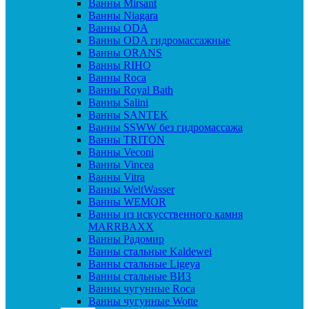
Ванны Mirsant
Ванны Niagara
Ванны ODA
Ванны ODA гидромассажные
Ванны ORANS
Ванны RIHO
Ванны Roca
Ванны Royal Bath
Ванны Salini
Ванны SANTEK
Ванны SSWW без гидромассажа
Ванны TRITON
Ванны Veconi
Ванны Vincea
Ванны Vitra
Ванны WeltWasser
Ванны WEMOR
Ванны из искусственного камня
MARRBAXX
Ванны Радомир
Ванны стальные Kaldewei
Ванны стальные Ligeya
Ванны стальные ВИЗ
Ванны чугунные Roca
Ванны чугунные Wotte