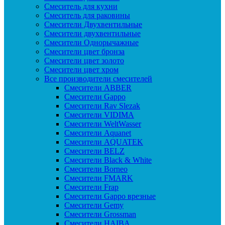
Смеситель для кухни
Смеситель для раковины
Смесители Двухвентильные
Смесители двухвентильные
Смесители Однорычажные
Смесители цвет бронза
Смесители цвет золото
Смесители цвет хром
Все производители смесителей
Cмесители ABBER
Cмесители Gappo
Cмесители Rav Slezak
Cмесители VIDIMA
Cмесители WeltWasser
Смесители Aquanet
Смесители AQUATEK
Смесители BELZ
Смесители Black & White
Смесители Borneo
Смесители FMARK
Смесители Frap
Смесители Gappo врезные
Смесители Gemy
Смесители Grossman
Смесители HAIBA