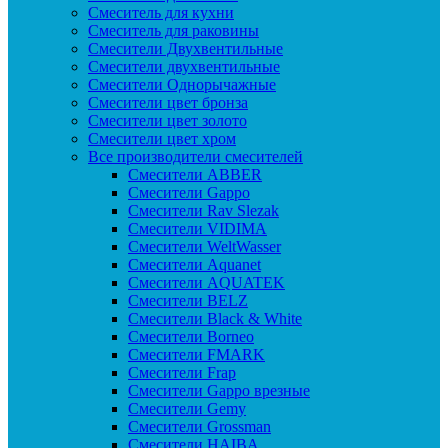
Смеситель для кухни
Смеситель для раковины
Смесители Двухвентильные
Смесители двухвентильные
Смесители Однорычажные
Смесители цвет бронза
Смесители цвет золото
Смесители цвет хром
Все производители смесителей
Cмесители ABBER
Cмесители Gappo
Cмесители Rav Slezak
Cмесители VIDIMA
Cмесители WeltWasser
Смесители Aquanet
Смесители AQUATEK
Смесители BELZ
Смесители Black & White
Смесители Borneo
Смесители FMARK
Смесители Frap
Смесители Gappo врезные
Смесители Gemy
Смесители Grossman
Смесители HAIBA