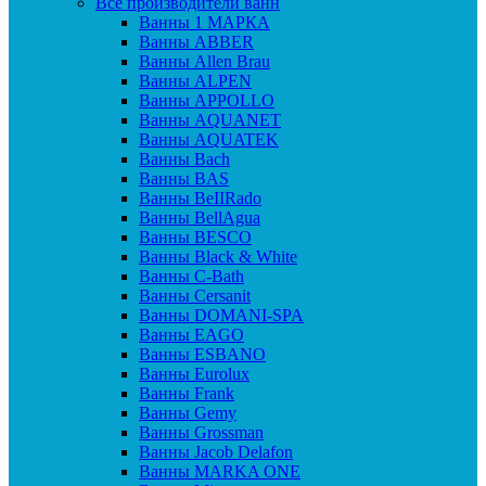
Все производители ванн
Ванны 1 МАРКА
Ванны ABBER
Ванны Allen Brau
Ванны ALPEN
Ванны APPOLLO
Ванны AQUANET
Ванны AQUATEK
Ванны Bach
Ванны BAS
Ванны BeIIRado
Ванны BellAgua
Ванны BESCO
Ванны Black & White
Ванны C-Bath
Ванны Cersanit
Ванны DOMANI-SPA
Ванны EAGO
Ванны ESBANO
Ванны Eurolux
Ванны Frank
Ванны Gemy
Ванны Grossman
Ванны Jacob Delafon
Ванны MARKA ONE