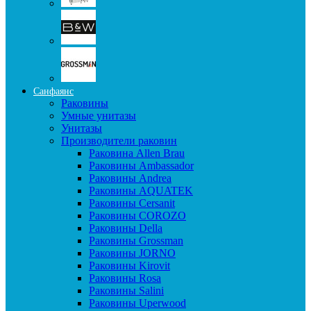
Санфаянс
Раковины
Умные унитазы
Унитазы
Производители раковин
Раковина Allen Brau
Раковины Ambassador
Раковины Andrea
Раковины AQUATEK
Раковины Cersanit
Раковины COROZO
Раковины Della
Раковины Grossman
Раковины JORNO
Раковины Kirovit
Раковины Rosa
Раковины Salini
Раковины Uperwood