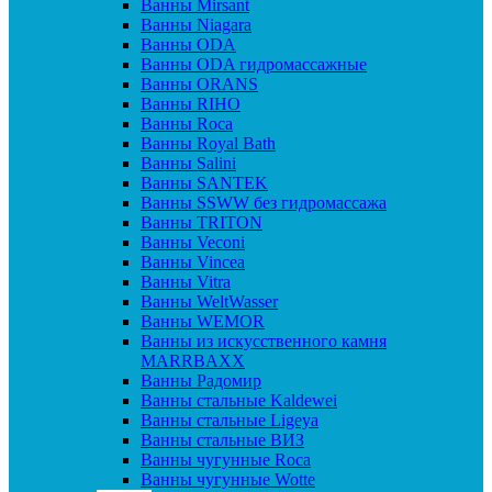
Ванны Mirsant
Ванны Niagara
Ванны ODA
Ванны ODA гидромассажные
Ванны ORANS
Ванны RIHO
Ванны Roca
Ванны Royal Bath
Ванны Salini
Ванны SANTEK
Ванны SSWW без гидромассажа
Ванны TRITON
Ванны Veconi
Ванны Vincea
Ванны Vitra
Ванны WeltWasser
Ванны WEMOR
Ванны из искусственного камня
MARRBAXX
Ванны Радомир
Ванны стальные Kaldewei
Ванны стальные Ligeya
Ванны стальные ВИЗ
Ванны чугунные Roca
Ванны чугунные Wotte