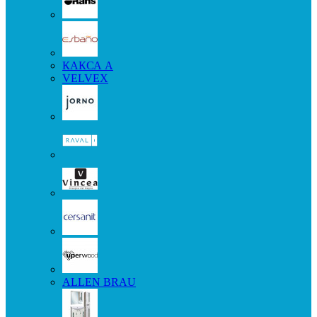
КАКСА А
VELVEX
ALLEN BRAU