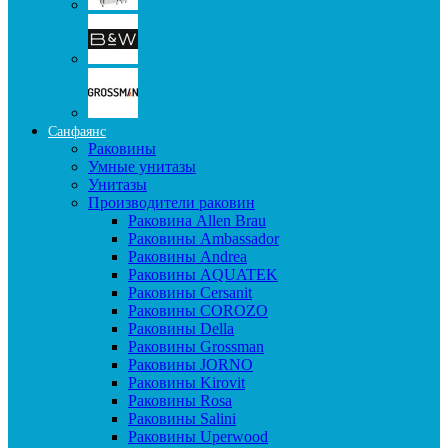
Санфаянс
Раковины
Умные унитазы
Унитазы
Производители раковин
Раковина Allen Brau
Раковины Ambassador
Раковины Andrea
Раковины AQUATEK
Раковины Cersanit
Раковины COROZO
Раковины Della
Раковины Grossman
Раковины JORNO
Раковины Kirovit
Раковины Rosa
Раковины Salini
Раковины Uperwood