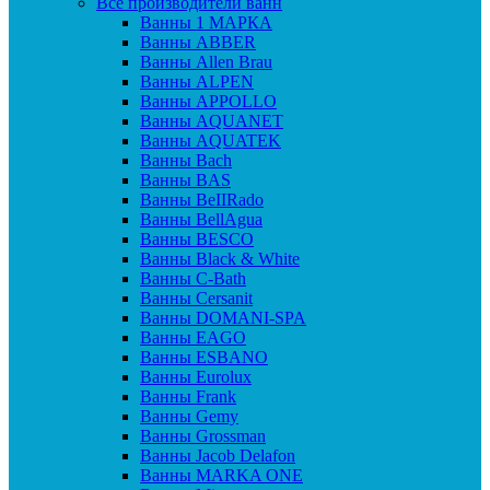
Все производители ванн
Ванны 1 МАРКА
Ванны ABBER
Ванны Allen Brau
Ванны ALPEN
Ванны APPOLLO
Ванны AQUANET
Ванны AQUATEK
Ванны Bach
Ванны BAS
Ванны BeIIRado
Ванны BellAgua
Ванны BESCO
Ванны Black & White
Ванны C-Bath
Ванны Cersanit
Ванны DOMANI-SPA
Ванны EAGO
Ванны ESBANO
Ванны Eurolux
Ванны Frank
Ванны Gemy
Ванны Grossman
Ванны Jacob Delafon
Ванны MARKA ONE