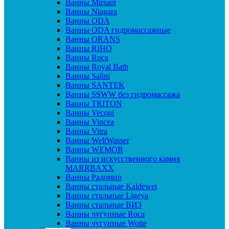
Ванны Mirsant
Ванны Niagara
Ванны ODA
Ванны ODA гидромассажные
Ванны ORANS
Ванны RIHO
Ванны Roca
Ванны Royal Bath
Ванны Salini
Ванны SANTEK
Ванны SSWW без гидромассажа
Ванны TRITON
Ванны Veconi
Ванны Vincea
Ванны Vitra
Ванны WeltWasser
Ванны WEMOR
Ванны из искусственного камня
MARRBAXX
Ванны Радомир
Ванны стальные Kaldewei
Ванны стальные Ligeya
Ванны стальные ВИЗ
Ванны чугунные Roca
Ванны чугунные Wotte