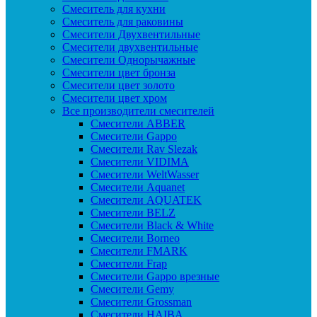
Смеситель для кухни
Смеситель для раковины
Смесители Двухвентильные
Смесители двухвентильные
Смесители Однорычажные
Смесители цвет бронза
Смесители цвет золото
Смесители цвет хром
Все производители смесителей
Cмесители ABBER
Cмесители Gappo
Cмесители Rav Slezak
Cмесители VIDIMA
Cмесители WeltWasser
Смесители Aquanet
Смесители AQUATEK
Смесители BELZ
Смесители Black & White
Смесители Borneo
Смесители FMARK
Смесители Frap
Смесители Gappo врезные
Смесители Gemy
Смесители Grossman
Смесители HAIBA