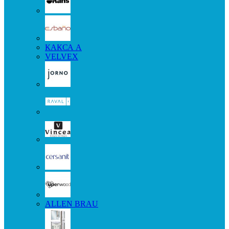
КАКСА А
VELVEX
ALLEN BRAU