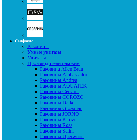
Санфаянс
Раковины
Умные унитазы
Унитазы
Производители раковин
Раковина Allen Brau
Раковины Ambassador
Раковины Andrea
Раковины AQUATEK
Раковины Cersanit
Раковины COROZO
Раковины Della
Раковины Grossman
Раковины JORNO
Раковины Kirovit
Раковины Rosa
Раковины Salini
Раковины Uperwood