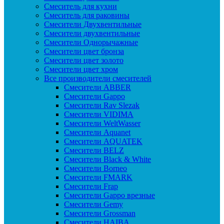
Смеситель для кухни
Смеситель для раковины
Смесители Двухвентильные
Смесители двухвентильные
Смесители Однорычажные
Смесители цвет бронза
Смесители цвет золото
Смесители цвет хром
Все производители смесителей
Cмесители ABBER
Cмесители Gappo
Cмесители Rav Slezak
Cмесители VIDIMA
Cмесители WeltWasser
Смесители Aquanet
Смесители AQUATEK
Смесители BELZ
Смесители Black & White
Смесители Borneo
Смесители FMARK
Смесители Frap
Смесители Gappo врезные
Смесители Gemy
Смесители Grossman
Смесители HAIBA