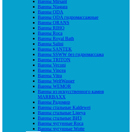
Ванны Mirsant
Ванны Niagara
Ванны ODA
Ванны ODA гидромассажные
Ванны ORANS
Ванны RIHO
Ванны Roca
Ванны Royal Bath
Ванны Salini
Ванны SANTEK
Ванны SSWW без гидромассажа
Ванны TRITON
Ванны Veconi
Ванны Vincea
Ванны Vitra
Ванны WeltWasser
Ванны WEMOR
Ванны из искусственного камня
MARRBAXX
Ванны Радомир
Ванны стальные Kaldewei
Ванны стальные Ligeya
Ванны стальные ВИЗ
Ванны чугунные Roca
Ванны чугунные Wotte