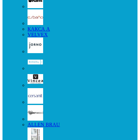
КАКСА А
VELVEX
ALLEN BRAU