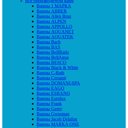
Все производители ванн
Ванны 1 МАРКА
Ванны ABBER
Ванны Allen Brau
Ванны ALPEN
Ванны APPOLLO
Ванны AQUANET
Ванны AQUATEK
Ванны Bach
Ванны BAS
Ванны BeIIRado
Ванны BellAgua
Ванны BESCO
Ванны Black & White
Ванны C-Bath
Ванны Cersanit
Ванны DOMANI-SPA
Ванны EAGO
Ванны ESBANO
Ванны Eurolux
Ванны Frank
Ванны Gemy
Ванны Grossman
Ванны Jacob Delafon
Ванны MARKA ONE