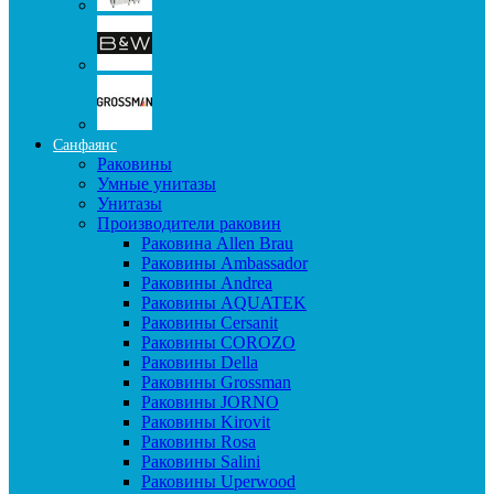
Санфаянс
Раковины
Умные унитазы
Унитазы
Производители раковин
Раковина Allen Brau
Раковины Ambassador
Раковины Andrea
Раковины AQUATEK
Раковины Cersanit
Раковины COROZO
Раковины Della
Раковины Grossman
Раковины JORNO
Раковины Kirovit
Раковины Rosa
Раковины Salini
Раковины Uperwood