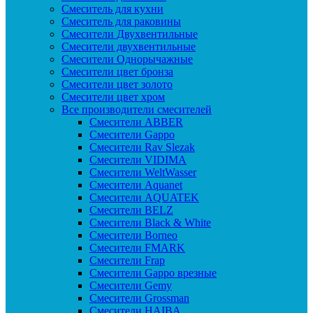
Смеситель для кухни
Смеситель для раковины
Смесители Двухвентильные
Смесители двухвентильные
Смесители Однорычажные
Смесители цвет бронза
Смесители цвет золото
Смесители цвет хром
Все производители смесителей
Cмесители ABBER
Cмесители Gappo
Cмесители Rav Slezak
Cмесители VIDIMA
Cмесители WeltWasser
Смесители Aquanet
Смесители AQUATEK
Смесители BELZ
Смесители Black & White
Смесители Borneo
Смесители FMARK
Смесители Frap
Смесители Gappo врезные
Смесители Gemy
Смесители Grossman
Смесители HAIBA