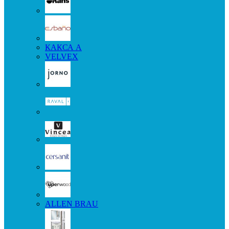
КАКСА А
VELVEX
ALLEN BRAU