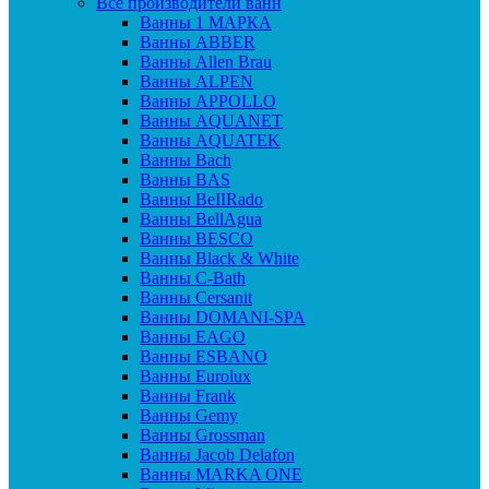
Все производители ванн
Ванны 1 МАРКА
Ванны ABBER
Ванны Allen Brau
Ванны ALPEN
Ванны APPOLLO
Ванны AQUANET
Ванны AQUATEK
Ванны Bach
Ванны BAS
Ванны BeIIRado
Ванны BellAgua
Ванны BESCO
Ванны Black & White
Ванны C-Bath
Ванны Cersanit
Ванны DOMANI-SPA
Ванны EAGO
Ванны ESBANO
Ванны Eurolux
Ванны Frank
Ванны Gemy
Ванны Grossman
Ванны Jacob Delafon
Ванны MARKA ONE