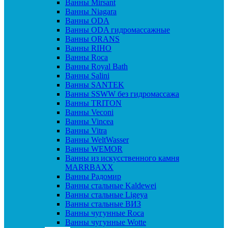
Ванны Mirsant
Ванны Niagara
Ванны ODA
Ванны ODA гидромассажные
Ванны ORANS
Ванны RIHO
Ванны Roca
Ванны Royal Bath
Ванны Salini
Ванны SANTEK
Ванны SSWW без гидромассажа
Ванны TRITON
Ванны Veconi
Ванны Vincea
Ванны Vitra
Ванны WeltWasser
Ванны WEMOR
Ванны из искусственного камня
MARRBAXX
Ванны Радомир
Ванны стальные Kaldewei
Ванны стальные Ligeya
Ванны стальные ВИЗ
Ванны чугунные Roca
Ванны чугунные Wotte