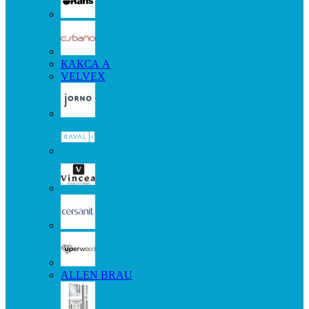
КАКСА А
VELVEX
ALLEN BRAU