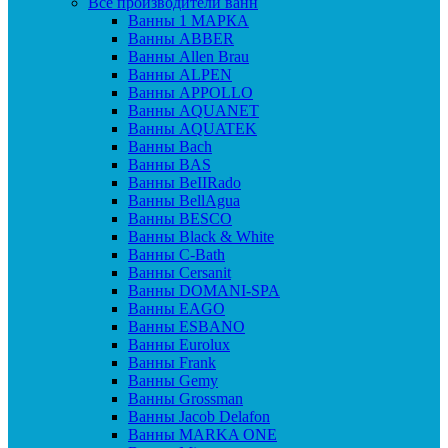
Все производители ванн
Ванны 1 МАРКА
Ванны ABBER
Ванны Allen Brau
Ванны ALPEN
Ванны APPOLLO
Ванны AQUANET
Ванны AQUATEK
Ванны Bach
Ванны BAS
Ванны BeIIRado
Ванны BellAgua
Ванны BESCO
Ванны Black & White
Ванны C-Bath
Ванны Cersanit
Ванны DOMANI-SPA
Ванны EAGO
Ванны ESBANO
Ванны Eurolux
Ванны Frank
Ванны Gemy
Ванны Grossman
Ванны Jacob Delafon
Ванны MARKA ONE