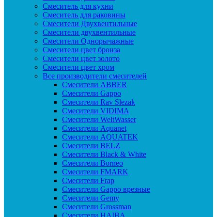
Смеситель для кухни
Смеситель для раковины
Смесители Двухвентильные
Смесители двухвентильные
Смесители Однорычажные
Смесители цвет бронза
Смесители цвет золото
Смесители цвет хром
Все производители смесителей
Cмесители ABBER
Cмесители Gappo
Cмесители Rav Slezak
Cмесители VIDIMA
Cмесители WeltWasser
Смесители Aquanet
Смесители AQUATEK
Смесители BELZ
Смесители Black & White
Смесители Borneo
Смесители FMARK
Смесители Frap
Смесители Gappo врезные
Смесители Gemy
Смесители Grossman
Смесители HAIBA