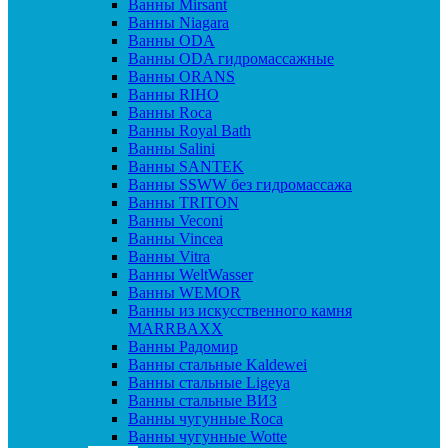
Ванны Mirsant
Ванны Niagara
Ванны ODA
Ванны ODA гидромассажные
Ванны ORANS
Ванны RIHO
Ванны Roca
Ванны Royal Bath
Ванны Salini
Ванны SANTEK
Ванны SSWW без гидромассажа
Ванны TRITON
Ванны Veconi
Ванны Vincea
Ванны Vitra
Ванны WeltWasser
Ванны WEMOR
Ванны из искусственного камня
MARRBAXX
Ванны Радомир
Ванны стальные Kaldewei
Ванны стальные Ligeya
Ванны стальные ВИЗ
Ванны чугунные Roca
Ванны чугунные Wotte