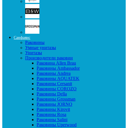
Санфаянс
Раковины
Умные унитазы
Унитазы
Производители раковин
Раковина Allen Brau
Раковины Ambassador
Раковины Andrea
Раковины AQUATEK
Раковины Cersanit
Раковины COROZO
Раковины Della
Раковины Grossman
Раковины JORNO
Раковины Kirovit
Раковины Rosa
Раковины Salini
Раковины Uperwood