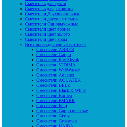
Смеситель для кухни
Смеситель для раковины
Смесители Двухвентильные
Смесители двухвентильные
Смесители Однорычажные
Смесители цвет бронза
Смесители цвет золото
Смесители цвет хром
Все производители смесителей
Cмесители ABBER
Cмесители Gappo
Cмесители Rav Slezak
Cмесители VIDIMA
Cмесители WeltWasser
Смесители Aquanet
Смесители AQUATEK
Смесители BELZ
Смесители Black & White
Смесители Borneo
Смесители FMARK
Смесители Frap
Смесители Gappo врезные
Смесители Gemy
Смесители Grossman
Смесители HAIBA