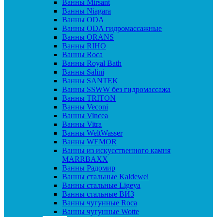
Ванны Mirsant
Ванны Niagara
Ванны ODA
Ванны ODA гидромассажные
Ванны ORANS
Ванны RIHO
Ванны Roca
Ванны Royal Bath
Ванны Salini
Ванны SANTEK
Ванны SSWW без гидромассажа
Ванны TRITON
Ванны Veconi
Ванны Vincea
Ванны Vitra
Ванны WeltWasser
Ванны WEMOR
Ванны из искусственного камня
MARRBAXX
Ванны Радомир
Ванны стальные Kaldewei
Ванны стальные Ligeya
Ванны стальные ВИЗ
Ванны чугунные Roca
Ванны чугунные Wotte