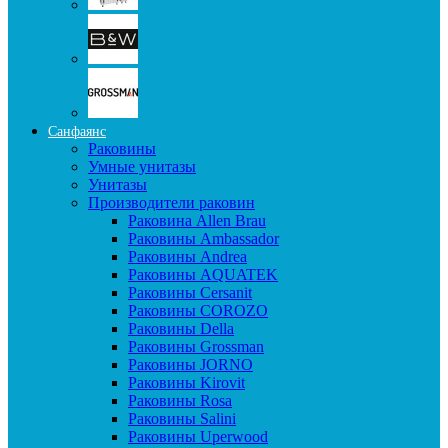
Санфаянс
Раковины
Умные унитазы
Унитазы
Производители раковин
Раковина Allen Brau
Раковины Ambassador
Раковины Andrea
Раковины AQUATEK
Раковины Cersanit
Раковины COROZO
Раковины Della
Раковины Grossman
Раковины JORNO
Раковины Kirovit
Раковины Rosa
Раковины Salini
Раковины Uperwood