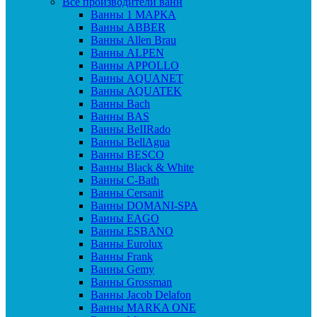
Все производители ванн
Ванны 1 МАРКА
Ванны ABBER
Ванны Allen Brau
Ванны ALPEN
Ванны APPOLLO
Ванны AQUANET
Ванны AQUATEK
Ванны Bach
Ванны BAS
Ванны BeIIRado
Ванны BellAgua
Ванны BESCO
Ванны Black & White
Ванны C-Bath
Ванны Cersanit
Ванны DOMANI-SPA
Ванны EAGO
Ванны ESBANO
Ванны Eurolux
Ванны Frank
Ванны Gemy
Ванны Grossman
Ванны Jacob Delafon
Ванны MARKA ONE