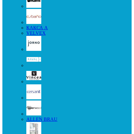
КАКСА А
VELVEX
ALLEN BRAU