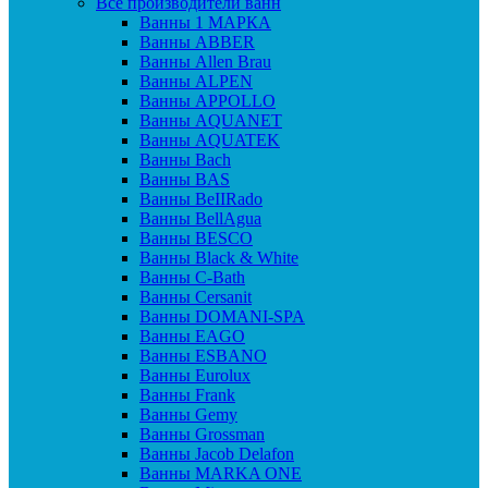
Все производители ванн
Ванны 1 МАРКА
Ванны ABBER
Ванны Allen Brau
Ванны ALPEN
Ванны APPOLLO
Ванны AQUANET
Ванны AQUATEK
Ванны Bach
Ванны BAS
Ванны BeIIRado
Ванны BellAgua
Ванны BESCO
Ванны Black & White
Ванны C-Bath
Ванны Cersanit
Ванны DOMANI-SPA
Ванны EAGO
Ванны ESBANO
Ванны Eurolux
Ванны Frank
Ванны Gemy
Ванны Grossman
Ванны Jacob Delafon
Ванны MARKA ONE