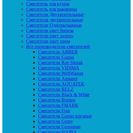
Смеситель для кухни
Смеситель для раковины
Смесители Двухвентильные
Смесители двухвентильные
Смесители Однорычажные
Смесители цвет бронза
Смесители цвет золото
Смесители цвет хром
Все производители смесителей
Cмесители ABBER
Cмесители Gappo
Cмесители Rav Slezak
Cмесители VIDIMA
Cмесители WeltWasser
Смесители Aquanet
Смесители AQUATEK
Смесители BELZ
Смесители Black & White
Смесители Borneo
Смесители FMARK
Смесители Frap
Смесители Gappo врезные
Смесители Gemy
Смесители Grossman
Смесители HAIBA