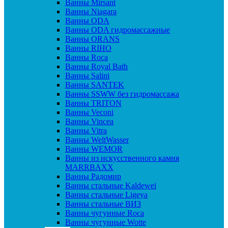
Ванны Mirsant
Ванны Niagara
Ванны ODA
Ванны ODA гидромассажные
Ванны ORANS
Ванны RIHO
Ванны Roca
Ванны Royal Bath
Ванны Salini
Ванны SANTEK
Ванны SSWW без гидромассажа
Ванны TRITON
Ванны Veconi
Ванны Vincea
Ванны Vitra
Ванны WeltWasser
Ванны WEMOR
Ванны из искусственного камня
MARRBAXX
Ванны Радомир
Ванны стальные Kaldewei
Ванны стальные Ligeya
Ванны стальные ВИЗ
Ванны чугунные Roca
Ванны чугунные Wotte