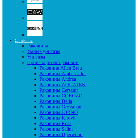
Санфаянс
Раковины
Умные унитазы
Унитазы
Производители раковин
Раковина Allen Brau
Раковины Ambassador
Раковины Andrea
Раковины AQUATEK
Раковины Cersanit
Раковины COROZO
Раковины Della
Раковины Grossman
Раковины JORNO
Раковины Kirovit
Раковины Rosa
Раковины Salini
Раковины Uperwood