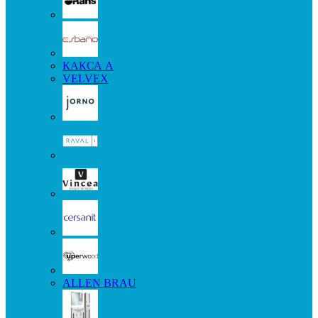
КАКСА А
VELVEX
ALLEN BRAU