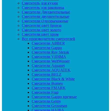
Смеситель для кухни
Смеситель для раковины
Смесители Двухвентильные
Смесители двухвентильные
Смесители Однорычажные
Смесители цвет бронза
Смесители цвет золото
Смесители цвет хром
Все производители смесителей
Cмесители ABBER
Cмесители Gappo
Cмесители Rav Slezak
Cмесители VIDIMA
Cмесители WeltWasser
Смесители Aquanet
Смесители AQUATEK
Смесители BELZ
Смесители Black & White
Смесители Borneo
Смесители FMARK
Смесители Frap
Смесители Gappo врезные
Смесители Gemy
Смесители Grossman
Смесители HAIBA