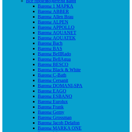
Все производители ванн
Ванны 1 МАРКА
Ванны ABBER
Ванны Allen Brau
Ванны ALPEN
Ванны APPOLLO
Ванны AQUANET
Ванны AQUATEK
Ванны Bach
Ванны BAS
Ванны BeIIRado
Ванны BellAgua
Ванны BESCO
Ванны Black & White
Ванны C-Bath
Ванны Cersanit
Ванны DOMANI-SPA
Ванны EAGO
Ванны ESBANO
Ванны Eurolux
Ванны Frank
Ванны Gemy
Ванны Grossman
Ванны Jacob Delafon
Ванны MARKA ONE