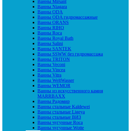
Ванны Mirsant
Ванны Niagara
Ванны ODA
Ванны ODA гидромассажные
Ванны ORANS
Ванны RIHO
Ванны Roca
Ванны Royal Bath
Ванны Salini
Ванны SANTEK
Ванны SSWW без гидромассажа
Ванны TRITON
Ванны Veconi
Ванны Vincea
Ванны Vitra
Ванны WeltWasser
Ванны WEMOR
Ванны из искусственного камня
MARRBAXX
Ванны Радомир
Ванны стальные Kaldewei
Ванны стальные Ligeya
Ванны стальные ВИЗ
Ванны чугунные Roca
Ванны чугунные Wotte