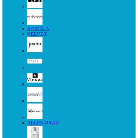
КАКСА А
VELVEX
ALLEN BRAU