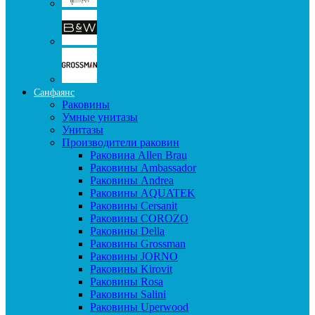
Санфаянс
Раковины
Умные унитазы
Унитазы
Производители раковин
Раковина Allen Brau
Раковины Ambassador
Раковины Andrea
Раковины AQUATEK
Раковины Cersanit
Раковины COROZO
Раковины Della
Раковины Grossman
Раковины JORNO
Раковины Kirovit
Раковины Rosa
Раковины Salini
Раковины Uperwood