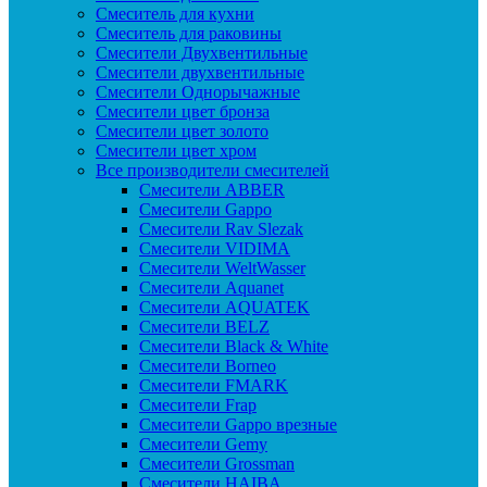
Смеситель для кухни
Смеситель для раковины
Смесители Двухвентильные
Смесители двухвентильные
Смесители Однорычажные
Смесители цвет бронза
Смесители цвет золото
Смесители цвет хром
Все производители смесителей
Cмесители ABBER
Cмесители Gappo
Cмесители Rav Slezak
Cмесители VIDIMA
Cмесители WeltWasser
Смесители Aquanet
Смесители AQUATEK
Смесители BELZ
Смесители Black & White
Смесители Borneo
Смесители FMARK
Смесители Frap
Смесители Gappo врезные
Смесители Gemy
Смесители Grossman
Смесители HAIBA