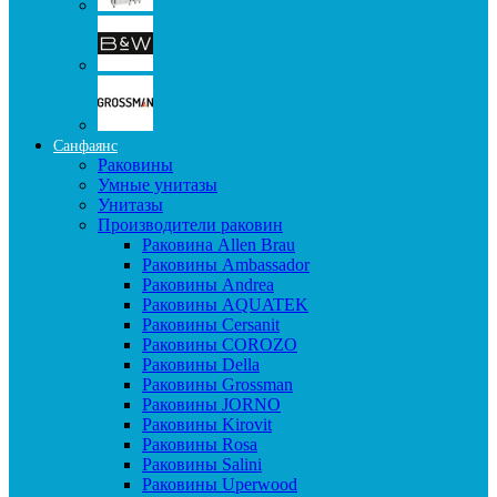
Санфаянс
Раковины
Умные унитазы
Унитазы
Производители раковин
Раковина Allen Brau
Раковины Ambassador
Раковины Andrea
Раковины AQUATEK
Раковины Cersanit
Раковины COROZO
Раковины Della
Раковины Grossman
Раковины JORNO
Раковины Kirovit
Раковины Rosa
Раковины Salini
Раковины Uperwood