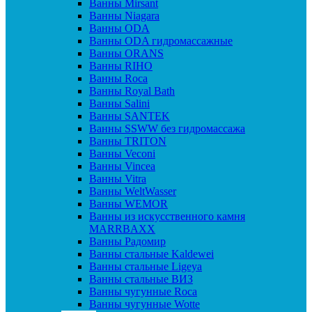
Ванны Mirsant
Ванны Niagara
Ванны ODA
Ванны ODA гидромассажные
Ванны ORANS
Ванны RIHO
Ванны Roca
Ванны Royal Bath
Ванны Salini
Ванны SANTEK
Ванны SSWW без гидромассажа
Ванны TRITON
Ванны Veconi
Ванны Vincea
Ванны Vitra
Ванны WeltWasser
Ванны WEMOR
Ванны из искусственного камня
MARRBAXX
Ванны Радомир
Ванны стальные Kaldewei
Ванны стальные Ligeya
Ванны стальные ВИЗ
Ванны чугунные Roca
Ванны чугунные Wotte