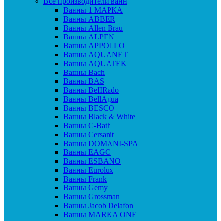
Все производители ванн
Ванны 1 МАРКА
Ванны ABBER
Ванны Allen Brau
Ванны ALPEN
Ванны APPOLLO
Ванны AQUANET
Ванны AQUATEK
Ванны Bach
Ванны BAS
Ванны BeIIRado
Ванны BellAgua
Ванны BESCO
Ванны Black & White
Ванны C-Bath
Ванны Cersanit
Ванны DOMANI-SPA
Ванны EAGO
Ванны ESBANO
Ванны Eurolux
Ванны Frank
Ванны Gemy
Ванны Grossman
Ванны Jacob Delafon
Ванны MARKA ONE