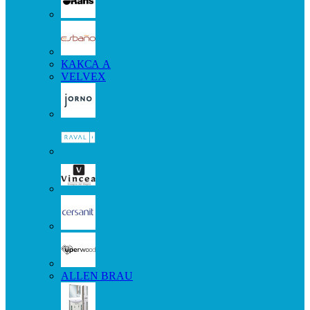
КАКСА А
VELVEX
ALLEN BRAU