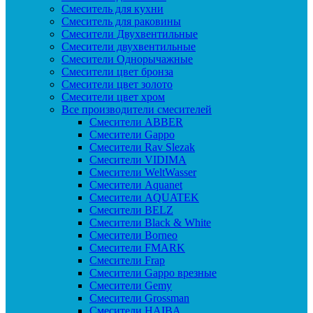
Смеситель для кухни
Смеситель для раковины
Смесители Двухвентильные
Смесители двухвентильные
Смесители Однорычажные
Смесители цвет бронза
Смесители цвет золото
Смесители цвет хром
Все производители смесителей
Cмесители ABBER
Cмесители Gappo
Cмесители Rav Slezak
Cмесители VIDIMA
Cмесители WeltWasser
Смесители Aquanet
Смесители AQUATEK
Смесители BELZ
Смесители Black & White
Смесители Borneo
Смесители FMARK
Смесители Frap
Смесители Gappo врезные
Смесители Gemy
Смесители Grossman
Смесители HAIBA