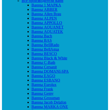
Все производители ванн
Ванны 1 МАРКА
Ванны ABBER
Ванны Allen Brau
Ванны ALPEN
Ванны APPOLLO
Ванны AQUANET
Ванны AQUATEK
Ванны Bach
Ванны BAS
Ванны BeIIRado
Ванны BellAgua
Ванны BESCO
Ванны Black & White
Ванны C-Bath
Ванны Cersanit
Ванны DOMANI-SPA
Ванны EAGO
Ванны ESBANO
Ванны Eurolux
Ванны Frank
Ванны Gemy
Ванны Grossman
Ванны Jacob Delafon
Ванны MARKA ONE