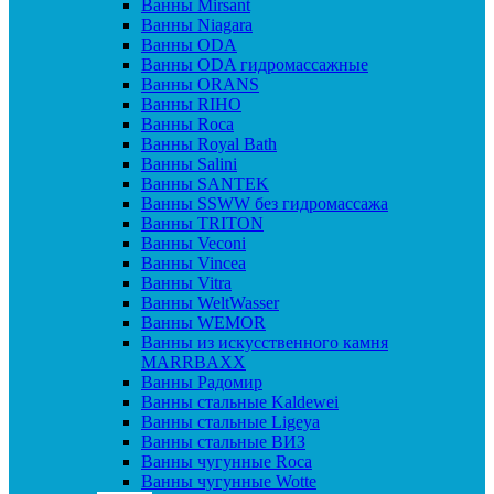
Ванны Mirsant
Ванны Niagara
Ванны ODA
Ванны ODA гидромассажные
Ванны ORANS
Ванны RIHO
Ванны Roca
Ванны Royal Bath
Ванны Salini
Ванны SANTEK
Ванны SSWW без гидромассажа
Ванны TRITON
Ванны Veconi
Ванны Vincea
Ванны Vitra
Ванны WeltWasser
Ванны WEMOR
Ванны из искусственного камня
MARRBAXX
Ванны Радомир
Ванны стальные Kaldewei
Ванны стальные Ligeya
Ванны стальные ВИЗ
Ванны чугунные Roca
Ванны чугунные Wotte