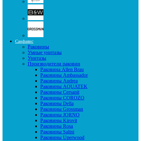
Санфаянс
Раковины
Умные унитазы
Унитазы
Производители раковин
Раковина Allen Brau
Раковины Ambassador
Раковины Andrea
Раковины AQUATEK
Раковины Cersanit
Раковины COROZO
Раковины Della
Раковины Grossman
Раковины JORNO
Раковины Kirovit
Раковины Rosa
Раковины Salini
Раковины Uperwood