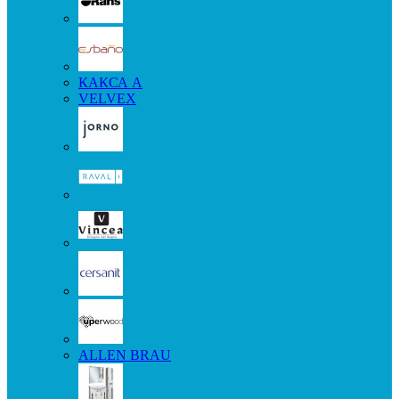
КАКСА А
VELVEX
ALLEN BRAU