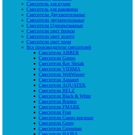
Смеситель для кухни
Смеситель для раковины
Смесители Двухвентильные
Смесители двухвентильные
Смесители Однорычажные
Смесители цвет бронза
Смесители цвет золото
Смесители цвет хром
Все производители смесителей
Cмесители ABBER
Cмесители Gappo
Cмесители Rav Slezak
Cмесители VIDIMA
Cмесители WeltWasser
Смесители Aquanet
Смесители AQUATEK
Смесители BELZ
Смесители Black & White
Смесители Borneo
Смесители FMARK
Смесители Frap
Смесители Gappo врезные
Смесители Gemy
Смесители Grossman
Смесители HAIBA