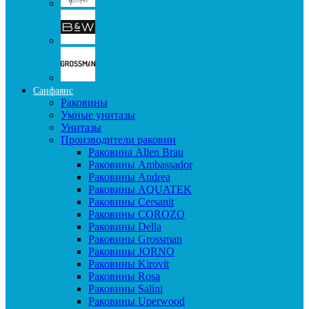
Санфаянс
Раковины
Умные унитазы
Унитазы
Производители раковин
Раковина Allen Brau
Раковины Ambassador
Раковины Andrea
Раковины AQUATEK
Раковины Cersanit
Раковины COROZO
Раковины Della
Раковины Grossman
Раковины JORNO
Раковины Kirovit
Раковины Rosa
Раковины Salini
Раковины Uperwood