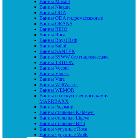
Ванны Mirsant
Ванны Niagara
Ванны ODA
Ванны ODA гидромассажные
Ванны ORANS
Ванны RIHO
Ванны Roca
Ванны Royal Bath
Ванны Salini
Ванны SANTEK
Ванны SSWW без гидромассажа
Ванны TRITON
Ванны Veconi
Ванны Vincea
Ванны Vitra
Ванны WeltWasser
Ванны WEMOR
Ванны из искусственного камня
MARRBAXX
Ванны Радомир
Ванны стальные Kaldewei
Ванны стальные Ligeya
Ванны стальные ВИЗ
Ванны чугунные Roca
Ванны чугунные Wotte