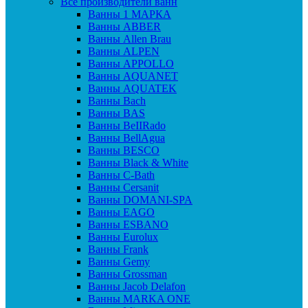
Все производители ванн
Ванны 1 МАРКА
Ванны ABBER
Ванны Allen Brau
Ванны ALPEN
Ванны APPOLLO
Ванны AQUANET
Ванны AQUATEK
Ванны Bach
Ванны BAS
Ванны BeIIRado
Ванны BellAgua
Ванны BESCO
Ванны Black & White
Ванны C-Bath
Ванны Cersanit
Ванны DOMANI-SPA
Ванны EAGO
Ванны ESBANO
Ванны Eurolux
Ванны Frank
Ванны Gemy
Ванны Grossman
Ванны Jacob Delafon
Ванны MARKA ONE