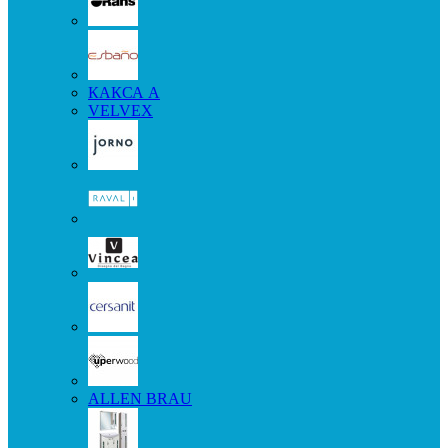
КАКСА А
VELVEX
ALLEN BRAU