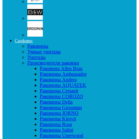
Санфаянс
Раковины
Умные унитазы
Унитазы
Производители раковин
Раковина Allen Brau
Раковины Ambassador
Раковины Andrea
Раковины AQUATEK
Раковины Cersanit
Раковины COROZO
Раковины Della
Раковины Grossman
Раковины JORNO
Раковины Kirovit
Раковины Rosa
Раковины Salini
Раковины Uperwood