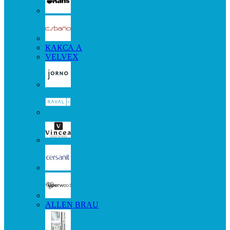
КАКСА А
VELVEX
ALLEN BRAU