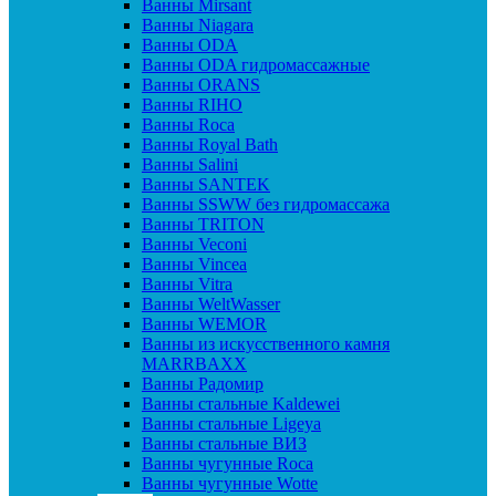
Ванны Mirsant
Ванны Niagara
Ванны ODA
Ванны ODA гидромассажные
Ванны ORANS
Ванны RIHO
Ванны Roca
Ванны Royal Bath
Ванны Salini
Ванны SANTEK
Ванны SSWW без гидромассажа
Ванны TRITON
Ванны Veconi
Ванны Vincea
Ванны Vitra
Ванны WeltWasser
Ванны WEMOR
Ванны из искусственного камня
MARRBAXX
Ванны Радомир
Ванны стальные Kaldewei
Ванны стальные Ligeya
Ванны стальные ВИЗ
Ванны чугунные Roca
Ванны чугунные Wotte