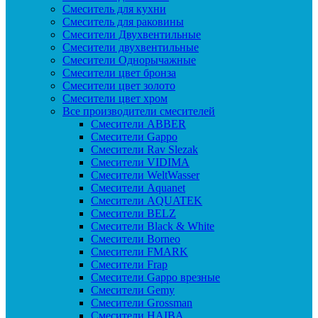
Смеситель для кухни
Смеситель для раковины
Смесители Двухвентильные
Смесители двухвентильные
Смесители Однорычажные
Смесители цвет бронза
Смесители цвет золото
Смесители цвет хром
Все производители смесителей
Cмесители ABBER
Cмесители Gappo
Cмесители Rav Slezak
Cмесители VIDIMA
Cмесители WeltWasser
Смесители Aquanet
Смесители AQUATEK
Смесители BELZ
Смесители Black & White
Смесители Borneo
Смесители FMARK
Смесители Frap
Смесители Gappo врезные
Смесители Gemy
Смесители Grossman
Смесители HAIBA