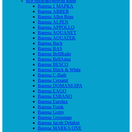
Все производители ванн
Ванны 1 МАРКА
Ванны ABBER
Ванны Allen Brau
Ванны ALPEN
Ванны APPOLLO
Ванны AQUANET
Ванны AQUATEK
Ванны Bach
Ванны BAS
Ванны BeIIRado
Ванны BellAgua
Ванны BESCO
Ванны Black & White
Ванны C-Bath
Ванны Cersanit
Ванны DOMANI-SPA
Ванны EAGO
Ванны ESBANO
Ванны Eurolux
Ванны Frank
Ванны Gemy
Ванны Grossman
Ванны Jacob Delafon
Ванны MARKA ONE