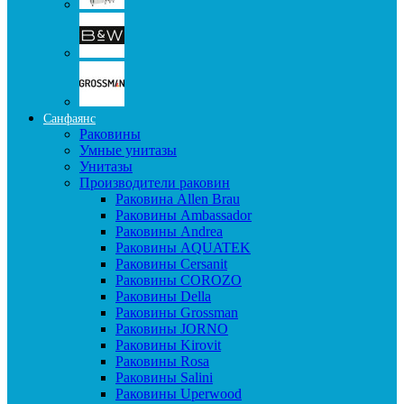
Санфаянс
Раковины
Умные унитазы
Унитазы
Производители раковин
Раковина Allen Brau
Раковины Ambassador
Раковины Andrea
Раковины AQUATEK
Раковины Cersanit
Раковины COROZO
Раковины Della
Раковины Grossman
Раковины JORNO
Раковины Kirovit
Раковины Rosa
Раковины Salini
Раковины Uperwood