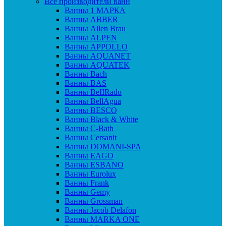
Все производители ванн
Ванны 1 МАРКА
Ванны ABBER
Ванны Allen Brau
Ванны ALPEN
Ванны APPOLLO
Ванны AQUANET
Ванны AQUATEK
Ванны Bach
Ванны BAS
Ванны BeIIRado
Ванны BellAgua
Ванны BESCO
Ванны Black & White
Ванны C-Bath
Ванны Cersanit
Ванны DOMANI-SPA
Ванны EAGO
Ванны ESBANO
Ванны Eurolux
Ванны Frank
Ванны Gemy
Ванны Grossman
Ванны Jacob Delafon
Ванны MARKA ONE