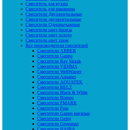
Смеситель для кухни
Смеситель для раковины
Смесители Двухвентильные
Смесители двухвентильные
Смесители Однорычажные
Смесители цвет бронза
Смесители цвет золото
Смесители цвет хром
Все производители смесителей
Cмесители ABBER
Cмесители Gappo
Cмесители Rav Slezak
Cмесители VIDIMA
Cмесители WeltWasser
Смесители Aquanet
Смесители AQUATEK
Смесители BELZ
Смесители Black & White
Смесители Borneo
Смесители FMARK
Смесители Frap
Смесители Gappo врезные
Смесители Gemy
Смесители Grossman
Смесители HAIBA