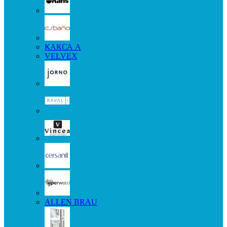
КАКСА А
VELVEX
ALLEN BRAU