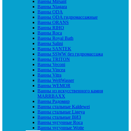
Ванны Mirsant
Ванны Niagara
Ванны ODA
Ванны ODA гидромассажные
Ванны ORANS
Ванны RIHO
Ванны Roca
Ванны Royal Bath
Ванны Salini
Ванны SANTEK
Ванны SSWW без гидромассажа
Ванны TRITON
Ванны Veconi
Ванны Vincea
Ванны Vitra
Ванны WeltWasser
Ванны WEMOR
Ванны из искусственного камня
MARRBAXX
Ванны Радомир
Ванны стальные Kaldewei
Ванны стальные Ligeya
Ванны стальные ВИЗ
Ванны чугунные Roca
Ванны чугунные Wotte