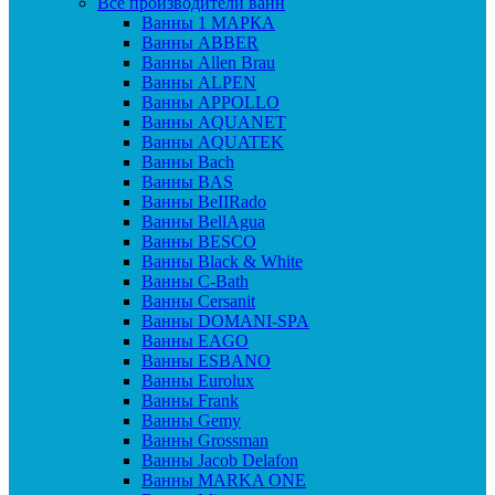
Все производители ванн
Ванны 1 МАРКА
Ванны ABBER
Ванны Allen Brau
Ванны ALPEN
Ванны APPOLLO
Ванны AQUANET
Ванны AQUATEK
Ванны Bach
Ванны BAS
Ванны BeIIRado
Ванны BellAgua
Ванны BESCO
Ванны Black & White
Ванны C-Bath
Ванны Cersanit
Ванны DOMANI-SPA
Ванны EAGO
Ванны ESBANO
Ванны Eurolux
Ванны Frank
Ванны Gemy
Ванны Grossman
Ванны Jacob Delafon
Ванны MARKA ONE