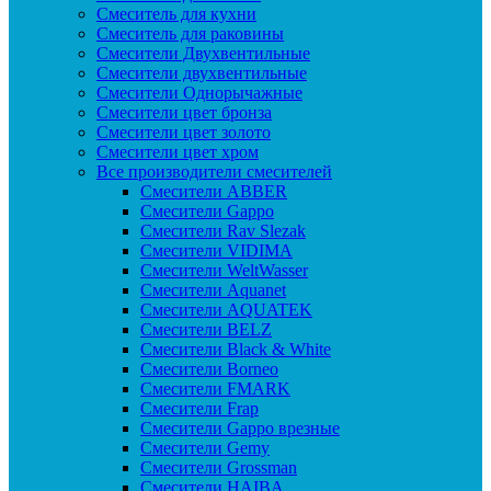
Смеситель для кухни
Смеситель для раковины
Смесители Двухвентильные
Смесители двухвентильные
Смесители Однорычажные
Смесители цвет бронза
Смесители цвет золото
Смесители цвет хром
Все производители смесителей
Cмесители ABBER
Cмесители Gappo
Cмесители Rav Slezak
Cмесители VIDIMA
Cмесители WeltWasser
Смесители Aquanet
Смесители AQUATEK
Смесители BELZ
Смесители Black & White
Смесители Borneo
Смесители FMARK
Смесители Frap
Смесители Gappo врезные
Смесители Gemy
Смесители Grossman
Смесители HAIBA