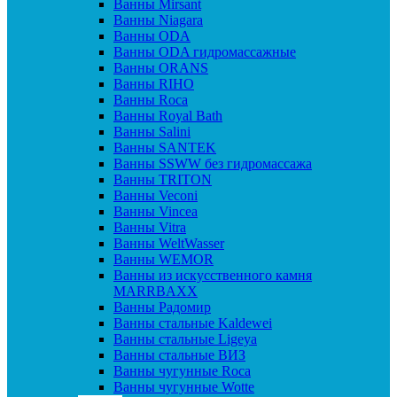
Ванны Mirsant
Ванны Niagara
Ванны ODA
Ванны ODA гидромассажные
Ванны ORANS
Ванны RIHO
Ванны Roca
Ванны Royal Bath
Ванны Salini
Ванны SANTEK
Ванны SSWW без гидромассажа
Ванны TRITON
Ванны Veconi
Ванны Vincea
Ванны Vitra
Ванны WeltWasser
Ванны WEMOR
Ванны из искусственного камня
MARRBAXX
Ванны Радомир
Ванны стальные Kaldewei
Ванны стальные Ligeya
Ванны стальные ВИЗ
Ванны чугунные Roca
Ванны чугунные Wotte