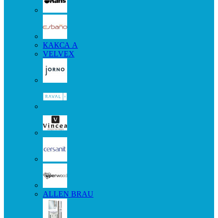
КАКСА А
VELVEX
ALLEN BRAU