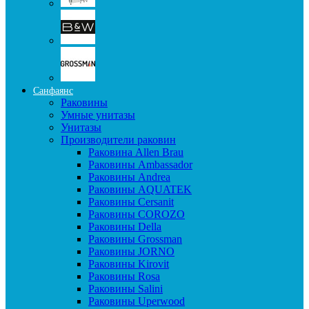
Санфаянс
Раковины
Умные унитазы
Унитазы
Производители раковин
Раковина Allen Brau
Раковины Ambassador
Раковины Andrea
Раковины AQUATEK
Раковины Cersanit
Раковины COROZO
Раковины Della
Раковины Grossman
Раковины JORNO
Раковины Kirovit
Раковины Rosa
Раковины Salini
Раковины Uperwood