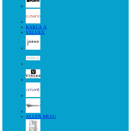
КАКСА А
VELVEX
ALLEN BRAU