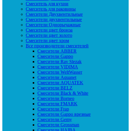
Смеситель для кухни
Смеситель для раковины
Смесители Двухвентильные
Смесители двухвентильные
Смесители Однорычажные
Смесители цвет бронза
Смесители цвет золото
Смесители цвет хром
Все производители смесителей
Cмесители ABBER
Cмесители Gappo
Cмесители Rav Slezak
Cмесители VIDIMA
Cмесители WeltWasser
Смесители Aquanet
Смесители AQUATEK
Смесители BELZ
Смесители Black & White
Смесители Borneo
Смесители FMARK
Смесители Frap
Смесители Gappo врезные
Смесители Gemy
Смесители Grossman
Смесители HAIBA