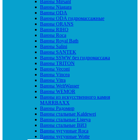
Ванны Mirsant
Ванны Niagara
Ванны ODA
Ванны ODA гидромассажные
Ванны ORANS
Ванны RIHO
Ванны Roca
Ванны Royal Bath
Ванны Salini
Ванны SANTEK
Ванны SSWW без гидромассажа
Ванны TRITON
Ванны Veconi
Ванны Vincea
Ванны Vitra
Ванны WeltWasser
Ванны WEMOR
Ванны из искусственного камня
MARRBAXX
Ванны Радомир
Ванны стальные Kaldewei
Ванны стальные Ligeya
Ванны стальные ВИЗ
Ванны чугунные Roca
Ванны чугунные Wotte