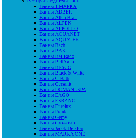
Все производители ванн
Ванны 1 МАРКА
Ванны ABBER
Ванны Allen Brau
Ванны ALPEN
Ванны APPOLLO
Ванны AQUANET
Ванны AQUATEK
Ванны Bach
Ванны BAS
Ванны BeIIRado
Ванны BellAgua
Ванны BESCO
Ванны Black & White
Ванны C-Bath
Ванны Cersanit
Ванны DOMANI-SPA
Ванны EAGO
Ванны ESBANO
Ванны Eurolux
Ванны Frank
Ванны Gemy
Ванны Grossman
Ванны Jacob Delafon
Ванны MARKA ONE