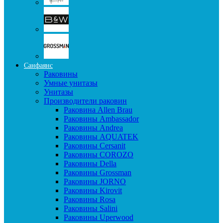
Санфаянс
Раковины
Умные унитазы
Унитазы
Производители раковин
Раковина Allen Brau
Раковины Ambassador
Раковины Andrea
Раковины AQUATEK
Раковины Cersanit
Раковины COROZO
Раковины Della
Раковины Grossman
Раковины JORNO
Раковины Kirovit
Раковины Rosa
Раковины Salini
Раковины Uperwood