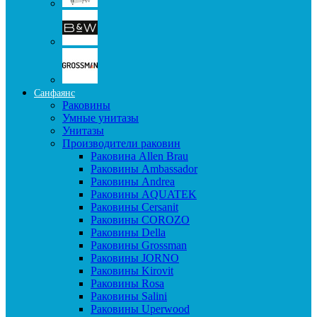
Санфаянс
Раковины
Умные унитазы
Унитазы
Производители раковин
Раковина Allen Brau
Раковины Ambassador
Раковины Andrea
Раковины AQUATEK
Раковины Cersanit
Раковины COROZO
Раковины Della
Раковины Grossman
Раковины JORNO
Раковины Kirovit
Раковины Rosa
Раковины Salini
Раковины Uperwood