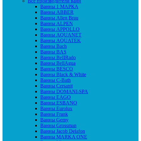
Все производители ванн
Ванны 1 МАРКА
Ванны ABBER
Ванны Allen Brau
Ванны ALPEN
Ванны APPOLLO
Ванны AQUANET
Ванны AQUATEK
Ванны Bach
Ванны BAS
Ванны BeIIRado
Ванны BellAgua
Ванны BESCO
Ванны Black & White
Ванны C-Bath
Ванны Cersanit
Ванны DOMANI-SPA
Ванны EAGO
Ванны ESBANO
Ванны Eurolux
Ванны Frank
Ванны Gemy
Ванны Grossman
Ванны Jacob Delafon
Ванны MARKA ONE