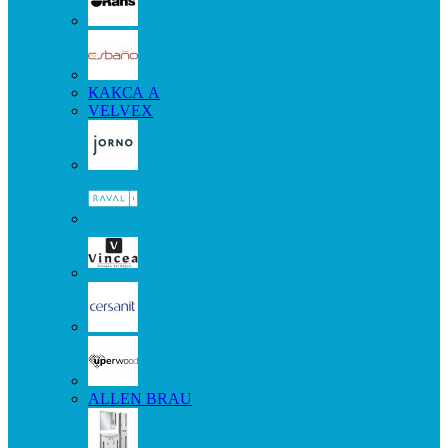
КАКСА А
VELVEX
ALLEN BRAU