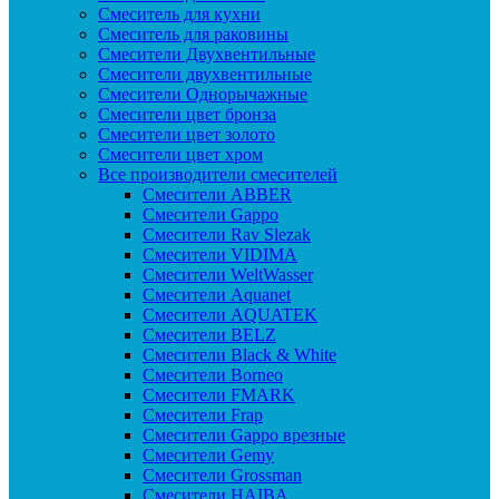
Смеситель для кухни
Смеситель для раковины
Смесители Двухвентильные
Смесители двухвентильные
Смесители Однорычажные
Смесители цвет бронза
Смесители цвет золото
Смесители цвет хром
Все производители смесителей
Cмесители ABBER
Cмесители Gappo
Cмесители Rav Slezak
Cмесители VIDIMA
Cмесители WeltWasser
Смесители Aquanet
Смесители AQUATEK
Смесители BELZ
Смесители Black & White
Смесители Borneo
Смесители FMARK
Смесители Frap
Смесители Gappo врезные
Смесители Gemy
Смесители Grossman
Смесители HAIBA