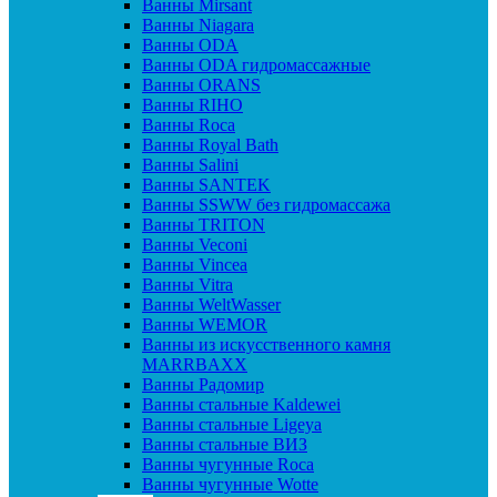
Ванны Mirsant
Ванны Niagara
Ванны ODA
Ванны ODA гидромассажные
Ванны ORANS
Ванны RIHO
Ванны Roca
Ванны Royal Bath
Ванны Salini
Ванны SANTEK
Ванны SSWW без гидромассажа
Ванны TRITON
Ванны Veconi
Ванны Vincea
Ванны Vitra
Ванны WeltWasser
Ванны WEMOR
Ванны из искусственного камня
MARRBAXX
Ванны Радомир
Ванны стальные Kaldewei
Ванны стальные Ligeya
Ванны стальные ВИЗ
Ванны чугунные Roca
Ванны чугунные Wotte