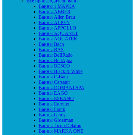
Все производители ванн
Ванны 1 МАРКА
Ванны ABBER
Ванны Allen Brau
Ванны ALPEN
Ванны APPOLLO
Ванны AQUANET
Ванны AQUATEK
Ванны Bach
Ванны BAS
Ванны BeIIRado
Ванны BellAgua
Ванны BESCO
Ванны Black & White
Ванны C-Bath
Ванны Cersanit
Ванны DOMANI-SPA
Ванны EAGO
Ванны ESBANO
Ванны Eurolux
Ванны Frank
Ванны Gemy
Ванны Grossman
Ванны Jacob Delafon
Ванны MARKA ONE