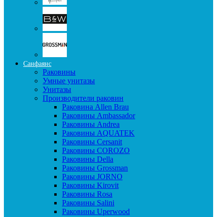
Санфаянс
Раковины
Умные унитазы
Унитазы
Производители раковин
Раковина Allen Brau
Раковины Ambassador
Раковины Andrea
Раковины AQUATEK
Раковины Cersanit
Раковины COROZO
Раковины Della
Раковины Grossman
Раковины JORNO
Раковины Kirovit
Раковины Rosa
Раковины Salini
Раковины Uperwood