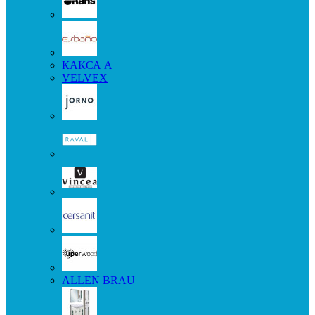
КАКСА А
VELVEX
ALLEN BRAU