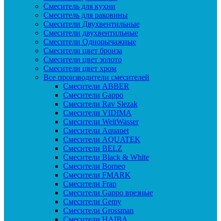
Смеситель для кухни
Смеситель для раковины
Смесители Двухвентильные
Смесители двухвентильные
Смесители Однорычажные
Смесители цвет бронза
Смесители цвет золото
Смесители цвет хром
Все производители смесителей
Cмесители ABBER
Cмесители Gappo
Cмесители Rav Slezak
Cмесители VIDIMA
Cмесители WeltWasser
Смесители Aquanet
Смесители AQUATEK
Смесители BELZ
Смесители Black & White
Смесители Borneo
Смесители FMARK
Смесители Frap
Смесители Gappo врезные
Смесители Gemy
Смесители Grossman
Смесители HAIBA