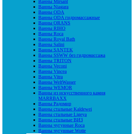
Ванны Mirsant
Ванны Niagara
Ванны ODA
Ванны ODA гидромассажные
Ванны ORANS
Ванны RIHO
Ванны Roca
Ванны Royal Bath
Ванны Salini
Ванны SANTEK
Ванны SSWW без гидромассажа
Ванны TRITON
Ванны Veconi
Ванны Vincea
Ванны Vitra
Ванны WeltWasser
Ванны WEMOR
Ванны из искусственного камня
MARRBAXX
Ванны Радомир
Ванны стальные Kaldewei
Ванны стальные Ligeya
Ванны стальные ВИЗ
Ванны чугунные Roca
Ванны чугунные Wotte