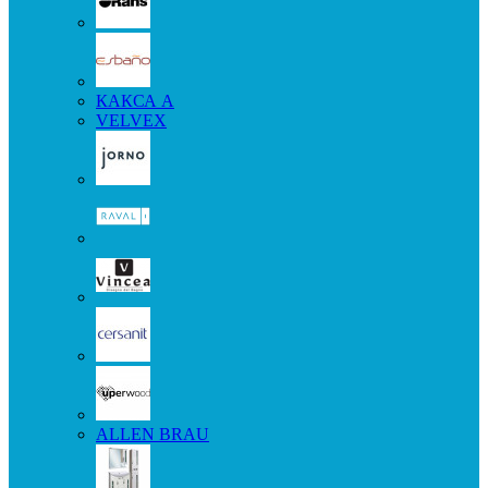
КАКСА А
VELVEX
ALLEN BRAU