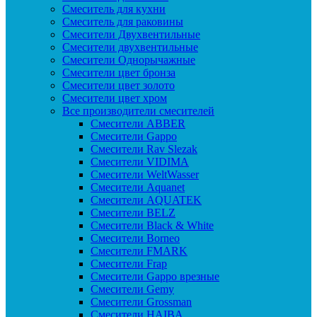
Смеситель для кухни
Смеситель для раковины
Смесители Двухвентильные
Смесители двухвентильные
Смесители Однорычажные
Смесители цвет бронза
Смесители цвет золото
Смесители цвет хром
Все производители смесителей
Cмесители ABBER
Cмесители Gappo
Cмесители Rav Slezak
Cмесители VIDIMA
Cмесители WeltWasser
Смесители Aquanet
Смесители AQUATEK
Смесители BELZ
Смесители Black & White
Смесители Borneo
Смесители FMARK
Смесители Frap
Смесители Gappo врезные
Смесители Gemy
Смесители Grossman
Смесители HAIBA