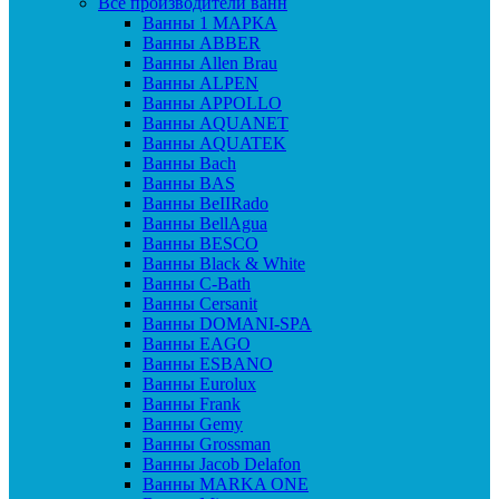
Все производители ванн
Ванны 1 МАРКА
Ванны ABBER
Ванны Allen Brau
Ванны ALPEN
Ванны APPOLLO
Ванны AQUANET
Ванны AQUATEK
Ванны Bach
Ванны BAS
Ванны BeIIRado
Ванны BellAgua
Ванны BESCO
Ванны Black & White
Ванны C-Bath
Ванны Cersanit
Ванны DOMANI-SPA
Ванны EAGO
Ванны ESBANO
Ванны Eurolux
Ванны Frank
Ванны Gemy
Ванны Grossman
Ванны Jacob Delafon
Ванны MARKA ONE