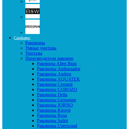
Санфаянс
Раковины
Умные унитазы
Унитазы
Производители раковин
Раковина Allen Brau
Раковины Ambassador
Раковины Andrea
Раковины AQUATEK
Раковины Cersanit
Раковины COROZO
Раковины Della
Раковины Grossman
Раковины JORNO
Раковины Kirovit
Раковины Rosa
Раковины Salini
Раковины Uperwood