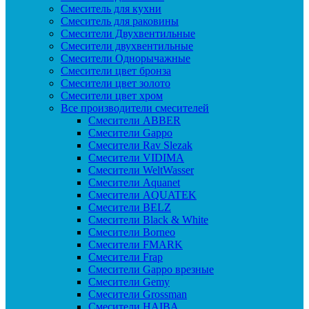
Смеситель для кухни
Смеситель для раковины
Смесители Двухвентильные
Смесители двухвентильные
Смесители Однорычажные
Смесители цвет бронза
Смесители цвет золото
Смесители цвет хром
Все производители смесителей
Cмесители ABBER
Cмесители Gappo
Cмесители Rav Slezak
Cмесители VIDIMA
Cмесители WeltWasser
Смесители Aquanet
Смесители AQUATEK
Смесители BELZ
Смесители Black & White
Смесители Borneo
Смесители FMARK
Смесители Frap
Смесители Gappo врезные
Смесители Gemy
Смесители Grossman
Смесители HAIBA