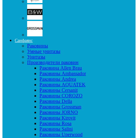
Санфаянс
Раковины
Умные унитазы
Унитазы
Производители раковин
Раковина Allen Brau
Раковины Ambassador
Раковины Andrea
Раковины AQUATEK
Раковины Cersanit
Раковины COROZO
Раковины Della
Раковины Grossman
Раковины JORNO
Раковины Kirovit
Раковины Rosa
Раковины Salini
Раковины Uperwood