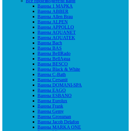
Все производители ванн
Ванны 1 МАРКА
Ванны ABBER
Ванны Allen Brau
Ванны ALPEN
Ванны APPOLLO
Ванны AQUANET
Ванны AQUATEK
Ванны Bach
Ванны BAS
Ванны BeIIRado
Ванны BellAgua
Ванны BESCO
Ванны Black & White
Ванны C-Bath
Ванны Cersanit
Ванны DOMANI-SPA
Ванны EAGO
Ванны ESBANO
Ванны Eurolux
Ванны Frank
Ванны Gemy
Ванны Grossman
Ванны Jacob Delafon
Ванны MARKA ONE