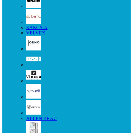
КАКСА А
VELVEX
ALLEN BRAU