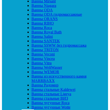
Ванны Mirsant
Ванны Niagara
Ванны ODA
Ванны ODA гидромассажные
Ванны ORANS
Ванны RIHO
Ванны Roca
Ванны Royal Bath
Ванны Salini
Ванны SANTEK
Ванны SSWW без гидромассажа
Ванны TRITON
Ванны Veconi
Ванны Vincea
Ванны Vitra
Ванны WeltWasser
Ванны WEMOR
Ванны из искусственного камня
MARRBAXX
Ванны Радомир
Ванны стальные Kaldewei
Ванны стальные Ligeya
Ванны стальные ВИЗ
Ванны чугунные Roca
Ванны чугунные Wotte