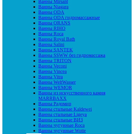
Ванны Mirsant
Ванны Niagara
Ванны ODA
Ванны ODA гидромассажные
Ванны ORANS
Ванны RIHO
Ванны Roca
Ванны Royal Bath
Ванны Salini
Ванны SANTEK
Ванны SSWW без гидромассажа
Ванны TRITON
Ванны Veconi
Ванны Vincea
Ванны Vitra
Ванны WeltWasser
Ванны WEMOR
Ванны из искусственного камня
MARRBAXX
Ванны Радомир
Ванны стальные Kaldewei
Ванны стальные Ligeya
Ванны стальные ВИЗ
Ванны чугунные Roca
Ванны чугунные Wotte