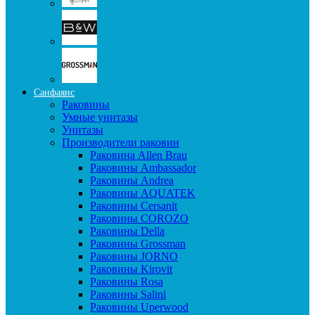
Санфаянс
Раковины
Умные унитазы
Унитазы
Производители раковин
Раковина Allen Brau
Раковины Ambassador
Раковины Andrea
Раковины AQUATEK
Раковины Cersanit
Раковины COROZO
Раковины Della
Раковины Grossman
Раковины JORNO
Раковины Kirovit
Раковины Rosa
Раковины Salini
Раковины Uperwood