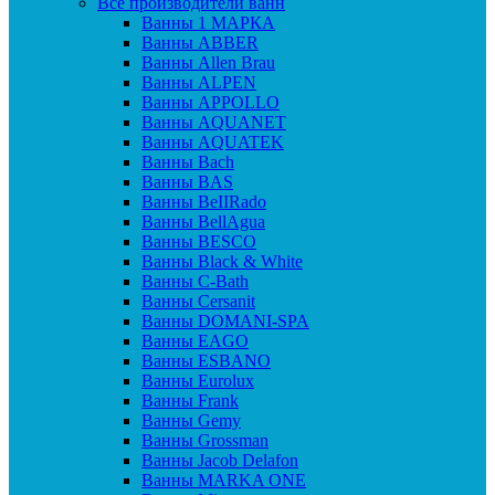
Все производители ванн
Ванны 1 МАРКА
Ванны ABBER
Ванны Allen Brau
Ванны ALPEN
Ванны APPOLLO
Ванны AQUANET
Ванны AQUATEK
Ванны Bach
Ванны BAS
Ванны BeIIRado
Ванны BellAgua
Ванны BESCO
Ванны Black & White
Ванны C-Bath
Ванны Cersanit
Ванны DOMANI-SPA
Ванны EAGO
Ванны ESBANO
Ванны Eurolux
Ванны Frank
Ванны Gemy
Ванны Grossman
Ванны Jacob Delafon
Ванны MARKA ONE