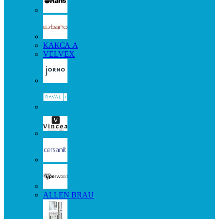
КАКСА А
VELVEX
ALLEN BRAU