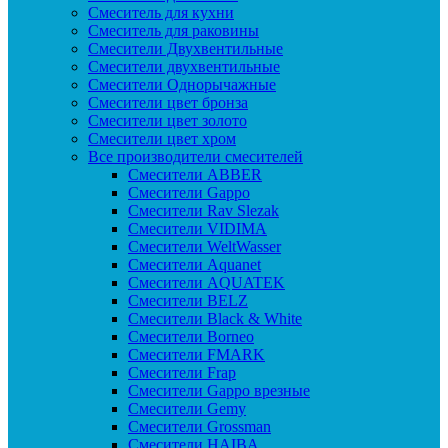
Смеситель для кухни
Смеситель для раковины
Смесители Двухвентильные
Смесители двухвентильные
Смесители Однорычажные
Смесители цвет бронза
Смесители цвет золото
Смесители цвет хром
Все производители смесителей
Cмесители ABBER
Cмесители Gappo
Cмесители Rav Slezak
Cмесители VIDIMA
Cмесители WeltWasser
Смесители Aquanet
Смесители AQUATEK
Смесители BELZ
Смесители Black & White
Смесители Borneo
Смесители FMARK
Смесители Frap
Смесители Gappo врезные
Смесители Gemy
Смесители Grossman
Смесители HAIBA