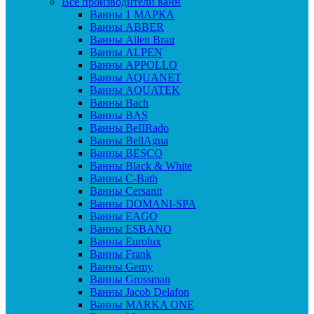
Все производители ванн
Ванны 1 МАРКА
Ванны ABBER
Ванны Allen Brau
Ванны ALPEN
Ванны APPOLLO
Ванны AQUANET
Ванны AQUATEK
Ванны Bach
Ванны BAS
Ванны BeIIRado
Ванны BellAgua
Ванны BESCO
Ванны Black & White
Ванны C-Bath
Ванны Cersanit
Ванны DOMANI-SPA
Ванны EAGO
Ванны ESBANO
Ванны Eurolux
Ванны Frank
Ванны Gemy
Ванны Grossman
Ванны Jacob Delafon
Ванны MARKA ONE