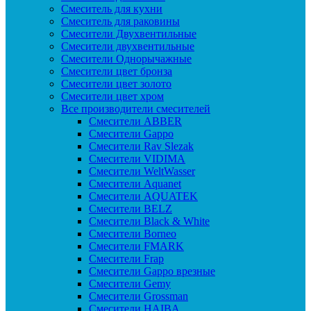
Смеситель для кухни
Смеситель для раковины
Смесители Двухвентильные
Смесители двухвентильные
Смесители Однорычажные
Смесители цвет бронза
Смесители цвет золото
Смесители цвет хром
Все производители смесителей
Cмесители ABBER
Cмесители Gappo
Cмесители Rav Slezak
Cмесители VIDIMA
Cмесители WeltWasser
Смесители Aquanet
Смесители AQUATEK
Смесители BELZ
Смесители Black & White
Смесители Borneo
Смесители FMARK
Смесители Frap
Смесители Gappo врезные
Смесители Gemy
Смесители Grossman
Смесители HAIBA