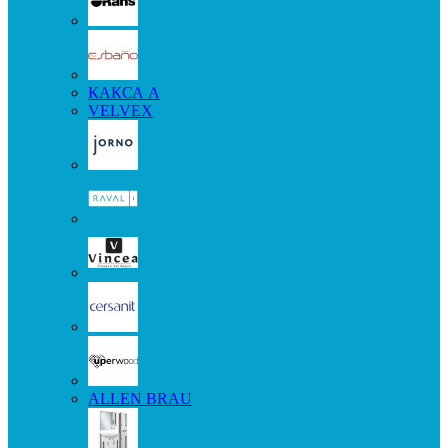
КАКСА А
VELVEX
ALLEN BRAU