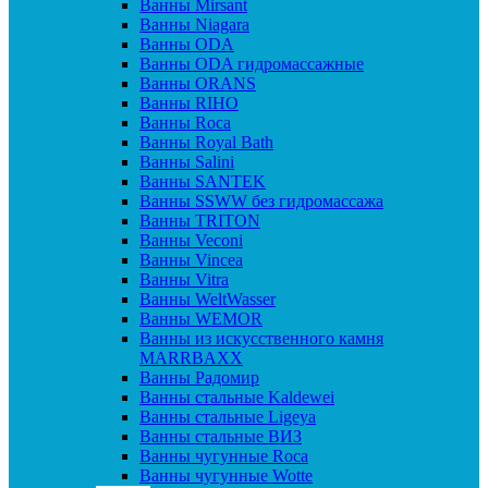
Ванны Mirsant
Ванны Niagara
Ванны ODA
Ванны ODA гидромассажные
Ванны ORANS
Ванны RIHO
Ванны Roca
Ванны Royal Bath
Ванны Salini
Ванны SANTEK
Ванны SSWW без гидромассажа
Ванны TRITON
Ванны Veconi
Ванны Vincea
Ванны Vitra
Ванны WeltWasser
Ванны WEMOR
Ванны из искусственного камня
MARRBAXX
Ванны Радомир
Ванны стальные Kaldewei
Ванны стальные Ligeya
Ванны стальные ВИЗ
Ванны чугунные Roca
Ванны чугунные Wotte