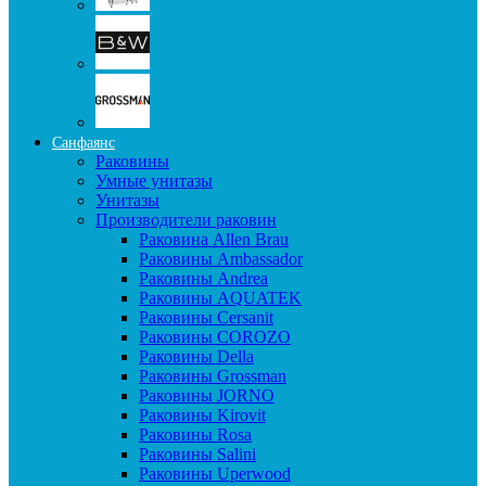
Санфаянс
Раковины
Умные унитазы
Унитазы
Производители раковин
Раковина Allen Brau
Раковины Ambassador
Раковины Andrea
Раковины AQUATEK
Раковины Cersanit
Раковины COROZO
Раковины Della
Раковины Grossman
Раковины JORNO
Раковины Kirovit
Раковины Rosa
Раковины Salini
Раковины Uperwood