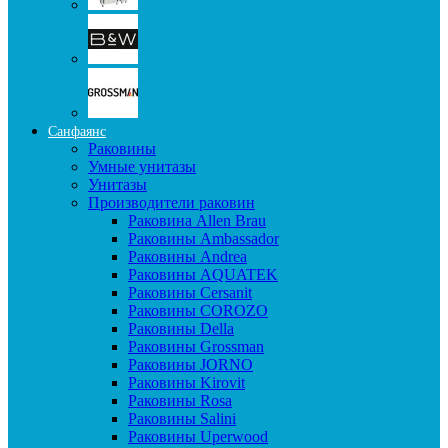
Санфаянс
Раковины
Умные унитазы
Унитазы
Производители раковин
Раковина Allen Brau
Раковины Ambassador
Раковины Andrea
Раковины AQUATEK
Раковины Cersanit
Раковины COROZO
Раковины Della
Раковины Grossman
Раковины JORNO
Раковины Kirovit
Раковины Rosa
Раковины Salini
Раковины Uperwood