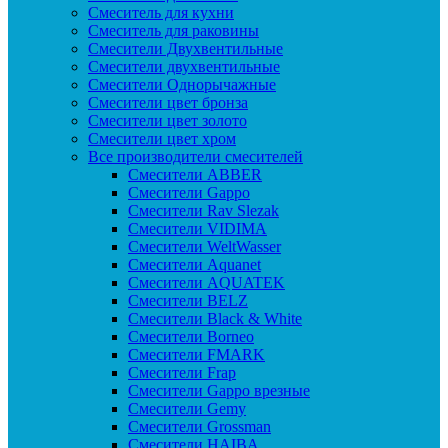
Смеситель для кухни
Смеситель для раковины
Смесители Двухвентильные
Смесители двухвентильные
Смесители Однорычажные
Смесители цвет бронза
Смесители цвет золото
Смесители цвет хром
Все производители смесителей
Cмесители ABBER
Cмесители Gappo
Cмесители Rav Slezak
Cмесители VIDIMA
Cмесители WeltWasser
Смесители Aquanet
Смесители AQUATEK
Смесители BELZ
Смесители Black & White
Смесители Borneo
Смесители FMARK
Смесители Frap
Смесители Gappo врезные
Смесители Gemy
Смесители Grossman
Смесители HAIBA