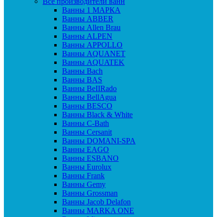
Все производители ванн
Ванны 1 МАРКА
Ванны ABBER
Ванны Allen Brau
Ванны ALPEN
Ванны APPOLLO
Ванны AQUANET
Ванны AQUATEK
Ванны Bach
Ванны BAS
Ванны BeIIRado
Ванны BellAgua
Ванны BESCO
Ванны Black & White
Ванны C-Bath
Ванны Cersanit
Ванны DOMANI-SPA
Ванны EAGO
Ванны ESBANO
Ванны Eurolux
Ванны Frank
Ванны Gemy
Ванны Grossman
Ванны Jacob Delafon
Ванны MARKA ONE