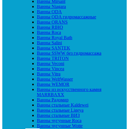
Ванны Mirsant
Ванны Niagara
Ванны ODA
Ванны ODA гидромассажные
Ванны ORANS
Ванны RIHO
Ванны Roca
Ванны Royal Bath
Ванны Salini
Ванны SANTEK
Ванны SSWW без гидромассажа
Ванны TRITON
Ванны Veconi
Ванны Vincea
Ванны Vitra
Ванны WeltWasser
Ванны WEMOR
Ванны из искусственного камня
MARRBAXX
Ванны Радомир
Ванны стальные Kaldewei
Ванны стальные Ligeya
Ванны стальные ВИЗ
Ванны чугунные Roca
Ванны чугунные Wotte