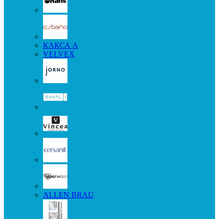
КАКСА А
VELVEX
ALLEN BRAU