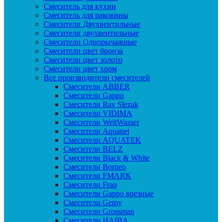
Смеситель для кухни
Смеситель для раковины
Смесители Двухвентильные
Смесители двухвентильные
Смесители Однорычажные
Смесители цвет бронза
Смесители цвет золото
Смесители цвет хром
Все производители смесителей
Cмесители ABBER
Cмесители Gappo
Cмесители Rav Slezak
Cмесители VIDIMA
Cмесители WeltWasser
Смесители Aquanet
Смесители AQUATEK
Смесители BELZ
Смесители Black & White
Смесители Borneo
Смесители FMARK
Смесители Frap
Смесители Gappo врезные
Смесители Gemy
Смесители Grossman
Смесители HAIBA