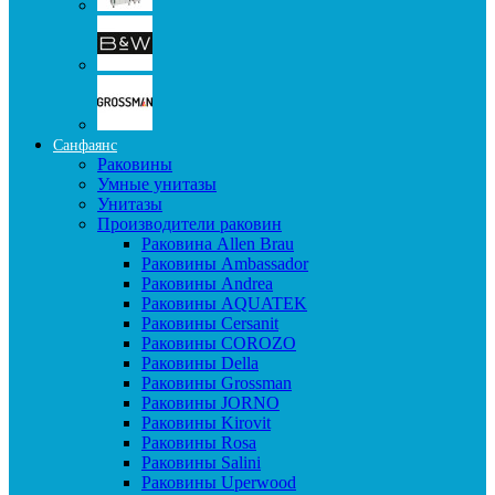
Санфаянс
Раковины
Умные унитазы
Унитазы
Производители раковин
Раковина Allen Brau
Раковины Ambassador
Раковины Andrea
Раковины AQUATEK
Раковины Cersanit
Раковины COROZO
Раковины Della
Раковины Grossman
Раковины JORNO
Раковины Kirovit
Раковины Rosa
Раковины Salini
Раковины Uperwood