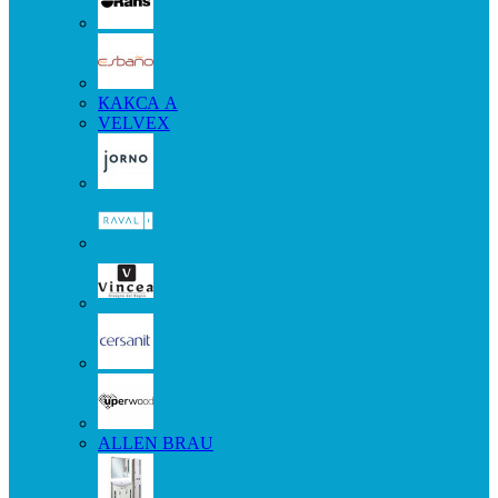
КАКСА А
VELVEX
ALLEN BRAU