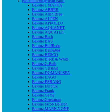
Все производители ванн
Ванны 1 МАРКА
Ванны ABBER
Ванны Allen Brau
Ванны ALPEN
Ванны APPOLLO
Ванны AQUANET
Ванны AQUATEK
Ванны Bach
Ванны BAS
Ванны BeIIRado
Ванны BellAgua
Ванны BESCO
Ванны Black & White
Ванны C-Bath
Ванны Cersanit
Ванны DOMANI-SPA
Ванны EAGO
Ванны ESBANO
Ванны Eurolux
Ванны Frank
Ванны Gemy
Ванны Grossman
Ванны Jacob Delafon
Ванны MARKA ONE