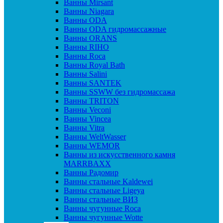
Ванны Mirsant
Ванны Niagara
Ванны ODA
Ванны ODA гидромассажные
Ванны ORANS
Ванны RIHO
Ванны Roca
Ванны Royal Bath
Ванны Salini
Ванны SANTEK
Ванны SSWW без гидромассажа
Ванны TRITON
Ванны Veconi
Ванны Vincea
Ванны Vitra
Ванны WeltWasser
Ванны WEMOR
Ванны из искусственного камня
MARRBAXX
Ванны Радомир
Ванны стальные Kaldewei
Ванны стальные Ligeya
Ванны стальные ВИЗ
Ванны чугунные Roca
Ванны чугунные Wotte