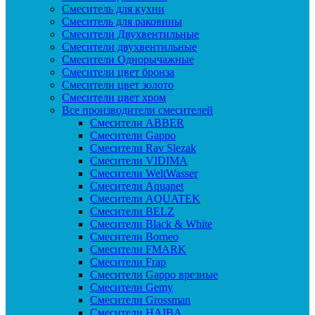
Смеситель для кухни
Смеситель для раковины
Смесители Двухвентильные
Смесители двухвентильные
Смесители Однорычажные
Смесители цвет бронза
Смесители цвет золото
Смесители цвет хром
Все производители смесителей
Cмесители ABBER
Cмесители Gappo
Cмесители Rav Slezak
Cмесители VIDIMA
Cмесители WeltWasser
Смесители Aquanet
Смесители AQUATEK
Смесители BELZ
Смесители Black & White
Смесители Borneo
Смесители FMARK
Смесители Frap
Смесители Gappo врезные
Смесители Gemy
Смесители Grossman
Смесители HAIBA