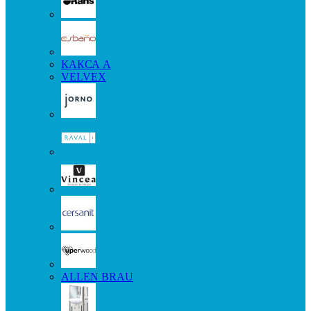
КАКСА А
VELVEX
ALLEN BRAU