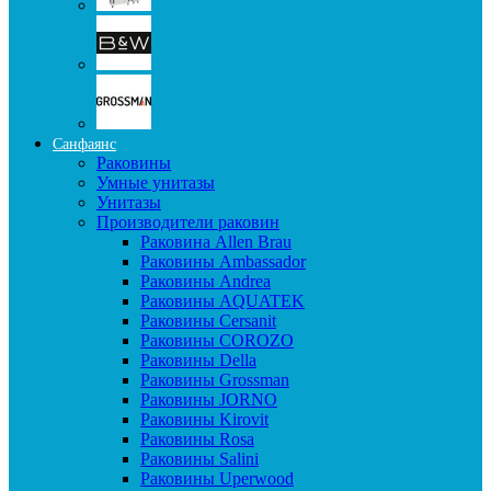
Санфаянс
Раковины
Умные унитазы
Унитазы
Производители раковин
Раковина Allen Brau
Раковины Ambassador
Раковины Andrea
Раковины AQUATEK
Раковины Cersanit
Раковины COROZO
Раковины Della
Раковины Grossman
Раковины JORNO
Раковины Kirovit
Раковины Rosa
Раковины Salini
Раковины Uperwood