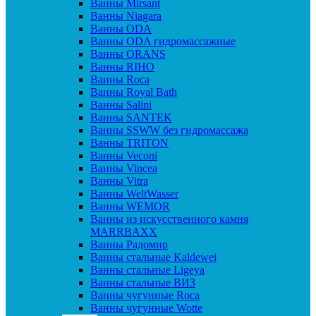
Ванны Mirsant
Ванны Niagara
Ванны ODA
Ванны ODA гидромассажные
Ванны ORANS
Ванны RIHO
Ванны Roca
Ванны Royal Bath
Ванны Salini
Ванны SANTEK
Ванны SSWW без гидромассажа
Ванны TRITON
Ванны Veconi
Ванны Vincea
Ванны Vitra
Ванны WeltWasser
Ванны WEMOR
Ванны из искусственного камня
MARRBAXX
Ванны Радомир
Ванны стальные Kaldewei
Ванны стальные Ligeya
Ванны стальные ВИЗ
Ванны чугунные Roca
Ванны чугунные Wotte