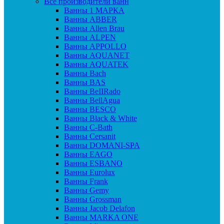
Все производители ванн
Ванны 1 МАРКА
Ванны ABBER
Ванны Allen Brau
Ванны ALPEN
Ванны APPOLLO
Ванны AQUANET
Ванны AQUATEK
Ванны Bach
Ванны BAS
Ванны BeIIRado
Ванны BellAgua
Ванны BESCO
Ванны Black & White
Ванны C-Bath
Ванны Cersanit
Ванны DOMANI-SPA
Ванны EAGO
Ванны ESBANO
Ванны Eurolux
Ванны Frank
Ванны Gemy
Ванны Grossman
Ванны Jacob Delafon
Ванны MARKA ONE