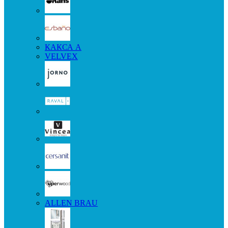
КАКСА А
VELVEX
ALLEN BRAU