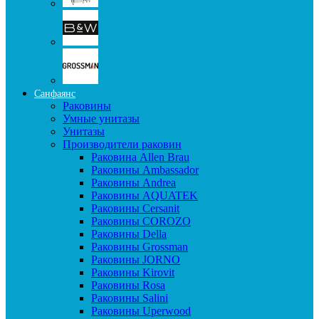
Санфаянс
Раковины
Умные унитазы
Унитазы
Производители раковин
Раковина Allen Brau
Раковины Ambassador
Раковины Andrea
Раковины AQUATEK
Раковины Cersanit
Раковины COROZO
Раковины Della
Раковины Grossman
Раковины JORNO
Раковины Kirovit
Раковины Rosa
Раковины Salini
Раковины Uperwood