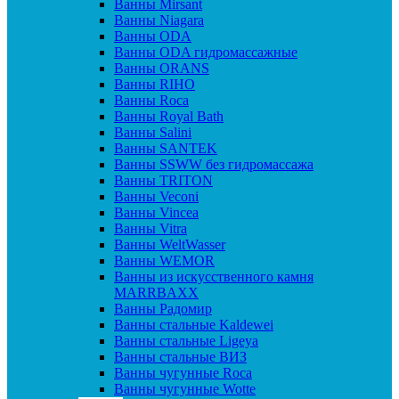
Ванны Mirsant
Ванны Niagara
Ванны ODA
Ванны ODA гидромассажные
Ванны ORANS
Ванны RIHO
Ванны Roca
Ванны Royal Bath
Ванны Salini
Ванны SANTEK
Ванны SSWW без гидромассажа
Ванны TRITON
Ванны Veconi
Ванны Vincea
Ванны Vitra
Ванны WeltWasser
Ванны WEMOR
Ванны из искусственного камня
MARRBAXX
Ванны Радомир
Ванны стальные Kaldewei
Ванны стальные Ligeya
Ванны стальные ВИЗ
Ванны чугунные Roca
Ванны чугунные Wotte