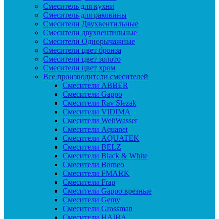
Смеситель для кухни
Смеситель для раковины
Смесители Двухвентильные
Смесители двухвентильные
Смесители Однорычажные
Смесители цвет бронза
Смесители цвет золото
Смесители цвет хром
Все производители смесителей
Cмесители ABBER
Cмесители Gappo
Cмесители Rav Slezak
Cмесители VIDIMA
Cмесители WeltWasser
Смесители Aquanet
Смесители AQUATEK
Смесители BELZ
Смесители Black & White
Смесители Borneo
Смесители FMARK
Смесители Frap
Смесители Gappo врезные
Смесители Gemy
Смесители Grossman
Смесители HAIBA