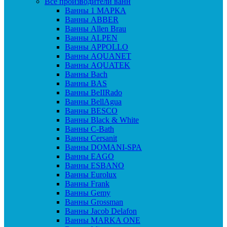
Все производители ванн
Ванны 1 МАРКА
Ванны ABBER
Ванны Allen Brau
Ванны ALPEN
Ванны APPOLLO
Ванны AQUANET
Ванны AQUATEK
Ванны Bach
Ванны BAS
Ванны BeIIRado
Ванны BellAgua
Ванны BESCO
Ванны Black & White
Ванны C-Bath
Ванны Cersanit
Ванны DOMANI-SPA
Ванны EAGO
Ванны ESBANO
Ванны Eurolux
Ванны Frank
Ванны Gemy
Ванны Grossman
Ванны Jacob Delafon
Ванны MARKA ONE