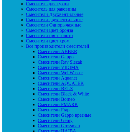
Смеситель для кухни
Смеситель для раковины
Смесители Двухвентильные
Смесители двухвентильные
Смесители Однорычажные
Смесители цвет бронза
Смесители цвет золото
Смесители цвет хром
Все производители смесителей
Cмесители ABBER
Cмесители Gappo
Cмесители Rav Slezak
Cмесители VIDIMA
Cмесители WeltWasser
Смесители Aquanet
Смесители AQUATEK
Смесители BELZ
Смесители Black & White
Смесители Borneo
Смесители FMARK
Смесители Frap
Смесители Gappo врезные
Смесители Gemy
Смесители Grossman
Смесители HAIBA