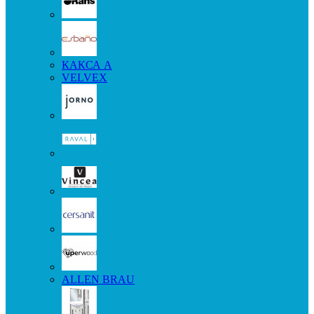
КАКСА А
VELVEX
ALLEN BRAU