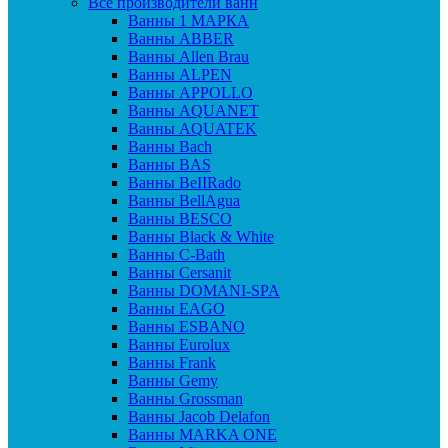
Все производители ванн
Ванны 1 МАРКА
Ванны ABBER
Ванны Allen Brau
Ванны ALPEN
Ванны APPOLLO
Ванны AQUANET
Ванны AQUATEK
Ванны Bach
Ванны BAS
Ванны BeIIRado
Ванны BellAgua
Ванны BESCO
Ванны Black & White
Ванны C-Bath
Ванны Cersanit
Ванны DOMANI-SPA
Ванны EAGO
Ванны ESBANO
Ванны Eurolux
Ванны Frank
Ванны Gemy
Ванны Grossman
Ванны Jacob Delafon
Ванны MARKA ONE