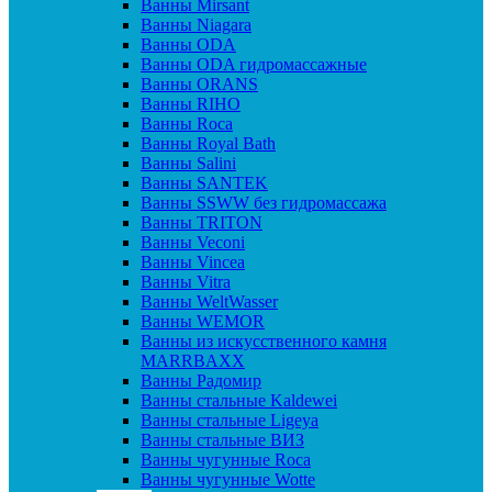
Ванны Mirsant
Ванны Niagara
Ванны ODA
Ванны ODA гидромассажные
Ванны ORANS
Ванны RIHO
Ванны Roca
Ванны Royal Bath
Ванны Salini
Ванны SANTEK
Ванны SSWW без гидромассажа
Ванны TRITON
Ванны Veconi
Ванны Vincea
Ванны Vitra
Ванны WeltWasser
Ванны WEMOR
Ванны из искусственного камня
MARRBAXX
Ванны Радомир
Ванны стальные Kaldewei
Ванны стальные Ligeya
Ванны стальные ВИЗ
Ванны чугунные Roca
Ванны чугунные Wotte