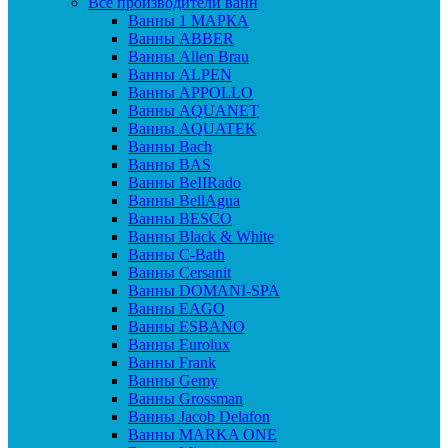
Все производители ванн
Ванны 1 МАРКА
Ванны ABBER
Ванны Allen Brau
Ванны ALPEN
Ванны APPOLLO
Ванны AQUANET
Ванны AQUATEK
Ванны Bach
Ванны BAS
Ванны BeIIRado
Ванны BellAgua
Ванны BESCO
Ванны Black & White
Ванны C-Bath
Ванны Cersanit
Ванны DOMANI-SPA
Ванны EAGO
Ванны ESBANO
Ванны Eurolux
Ванны Frank
Ванны Gemy
Ванны Grossman
Ванны Jacob Delafon
Ванны MARKA ONE