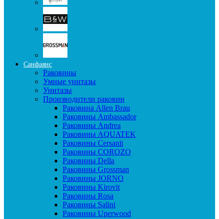
Санфаянс
Раковины
Умные унитазы
Унитазы
Производители раковин
Раковина Allen Brau
Раковины Ambassador
Раковины Andrea
Раковины AQUATEK
Раковины Cersanit
Раковины COROZO
Раковины Della
Раковины Grossman
Раковины JORNO
Раковины Kirovit
Раковины Rosa
Раковины Salini
Раковины Uperwood