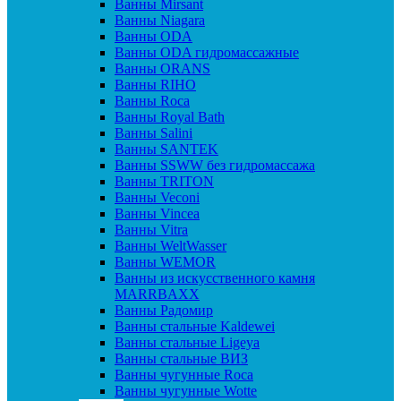
Ванны Mirsant
Ванны Niagara
Ванны ODA
Ванны ODA гидромассажные
Ванны ORANS
Ванны RIHO
Ванны Roca
Ванны Royal Bath
Ванны Salini
Ванны SANTEK
Ванны SSWW без гидромассажа
Ванны TRITON
Ванны Veconi
Ванны Vincea
Ванны Vitra
Ванны WeltWasser
Ванны WEMOR
Ванны из искусственного камня
MARRBAXX
Ванны Радомир
Ванны стальные Kaldewei
Ванны стальные Ligeya
Ванны стальные ВИЗ
Ванны чугунные Roca
Ванны чугунные Wotte