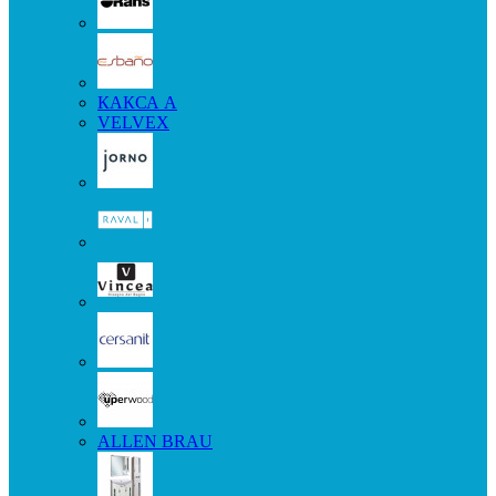
КАКСА А
VELVEX
ALLEN BRAU