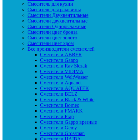
Смеситель для кухни
Смеситель для раковины
Смесители Двухвентильные
Смесители двухвентильные
Смесители Однорычажные
Смесители цвет бронза
Смесители цвет золото
Смесители цвет хром
Все производители смесителей
Cмесители ABBER
Cмесители Gappo
Cмесители Rav Slezak
Cмесители VIDIMA
Cмесители WeltWasser
Смесители Aquanet
Смесители AQUATEK
Смесители BELZ
Смесители Black & White
Смесители Borneo
Смесители FMARK
Смесители Frap
Смесители Gappo врезные
Смесители Gemy
Смесители Grossman
Смесители HAIBA