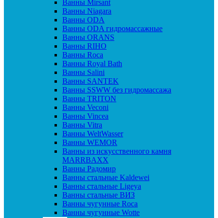
Ванны Mirsant
Ванны Niagara
Ванны ODA
Ванны ODA гидромассажные
Ванны ORANS
Ванны RIHO
Ванны Roca
Ванны Royal Bath
Ванны Salini
Ванны SANTEK
Ванны SSWW без гидромассажа
Ванны TRITON
Ванны Veconi
Ванны Vincea
Ванны Vitra
Ванны WeltWasser
Ванны WEMOR
Ванны из искусственного камня
MARRBAXX
Ванны Радомир
Ванны стальные Kaldewei
Ванны стальные Ligeya
Ванны стальные ВИЗ
Ванны чугунные Roca
Ванны чугунные Wotte