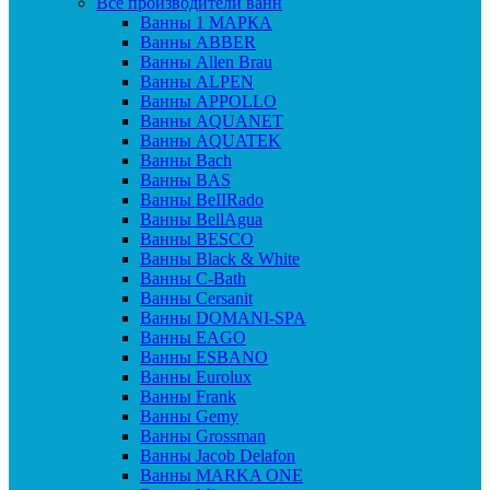
Все производители ванн
Ванны 1 МАРКА
Ванны ABBER
Ванны Allen Brau
Ванны ALPEN
Ванны APPOLLO
Ванны AQUANET
Ванны AQUATEK
Ванны Bach
Ванны BAS
Ванны BeIIRado
Ванны BellAgua
Ванны BESCO
Ванны Black & White
Ванны C-Bath
Ванны Cersanit
Ванны DOMANI-SPA
Ванны EAGO
Ванны ESBANO
Ванны Eurolux
Ванны Frank
Ванны Gemy
Ванны Grossman
Ванны Jacob Delafon
Ванны MARKA ONE