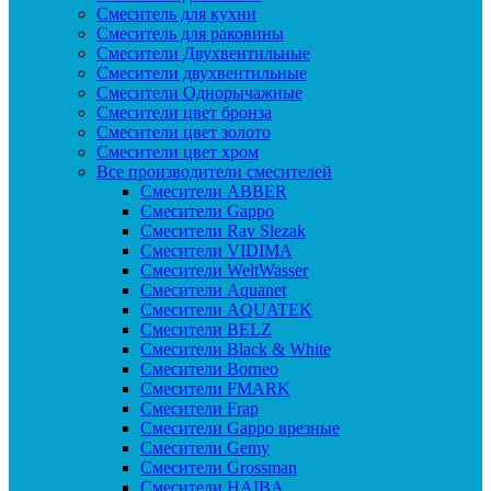
Смеситель для кухни
Смеситель для раковины
Смесители Двухвентильные
Смесители двухвентильные
Смесители Однорычажные
Смесители цвет бронза
Смесители цвет золото
Смесители цвет хром
Все производители смесителей
Cмесители ABBER
Cмесители Gappo
Cмесители Rav Slezak
Cмесители VIDIMA
Cмесители WeltWasser
Смесители Aquanet
Смесители AQUATEK
Смесители BELZ
Смесители Black & White
Смесители Borneo
Смесители FMARK
Смесители Frap
Смесители Gappo врезные
Смесители Gemy
Смесители Grossman
Смесители HAIBA