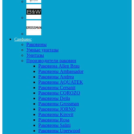
Санфаянс
Раковины
Умные унитазы
Унитазы
Производители раковин
Раковина Allen Brau
Раковины Ambassador
Раковины Andrea
Раковины AQUATEK
Раковины Cersanit
Раковины COROZO
Раковины Della
Раковины Grossman
Раковины JORNO
Раковины Kirovit
Раковины Rosa
Раковины Salini
Раковины Uperwood