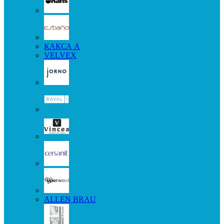
КАКСА А
VELVEX
ALLEN BRAU