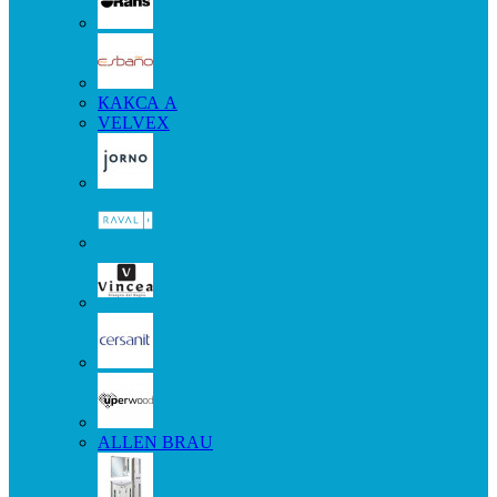
КАКСА А
VELVEX
ALLEN BRAU