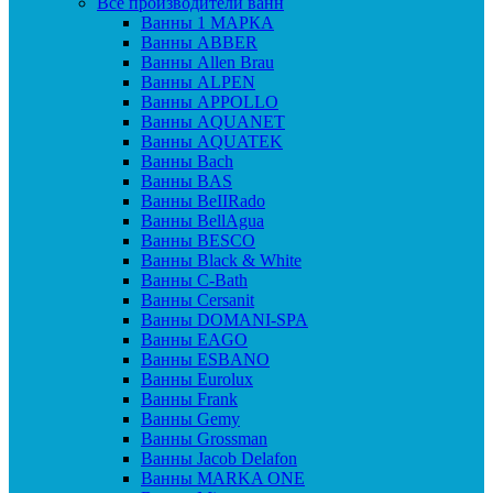
Все производители ванн
Ванны 1 МАРКА
Ванны ABBER
Ванны Allen Brau
Ванны ALPEN
Ванны APPOLLO
Ванны AQUANET
Ванны AQUATEK
Ванны Bach
Ванны BAS
Ванны BeIIRado
Ванны BellAgua
Ванны BESCO
Ванны Black & White
Ванны C-Bath
Ванны Cersanit
Ванны DOMANI-SPA
Ванны EAGO
Ванны ESBANO
Ванны Eurolux
Ванны Frank
Ванны Gemy
Ванны Grossman
Ванны Jacob Delafon
Ванны MARKA ONE