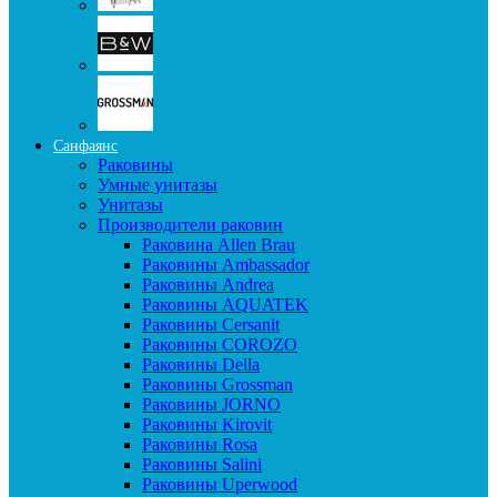
Санфаянс
Раковины
Умные унитазы
Унитазы
Производители раковин
Раковина Allen Brau
Раковины Ambassador
Раковины Andrea
Раковины AQUATEK
Раковины Cersanit
Раковины COROZO
Раковины Della
Раковины Grossman
Раковины JORNO
Раковины Kirovit
Раковины Rosa
Раковины Salini
Раковины Uperwood