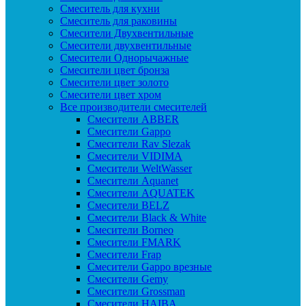
Смеситель для кухни
Смеситель для раковины
Смесители Двухвентильные
Смесители двухвентильные
Смесители Однорычажные
Смесители цвет бронза
Смесители цвет золото
Смесители цвет хром
Все производители смесителей
Cмесители ABBER
Cмесители Gappo
Cмесители Rav Slezak
Cмесители VIDIMA
Cмесители WeltWasser
Смесители Aquanet
Смесители AQUATEK
Смесители BELZ
Смесители Black & White
Смесители Borneo
Смесители FMARK
Смесители Frap
Смесители Gappo врезные
Смесители Gemy
Смесители Grossman
Смесители HAIBA