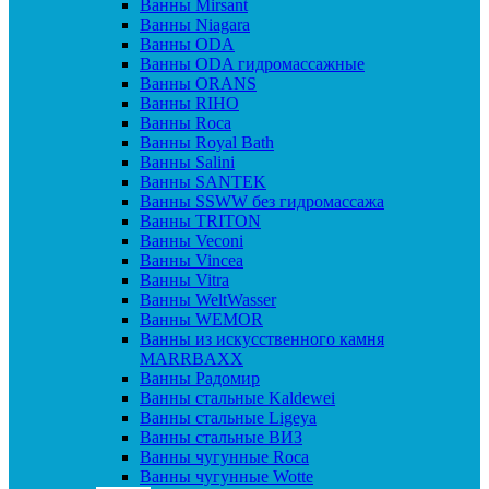
Ванны Mirsant
Ванны Niagara
Ванны ODA
Ванны ODA гидромассажные
Ванны ORANS
Ванны RIHO
Ванны Roca
Ванны Royal Bath
Ванны Salini
Ванны SANTEK
Ванны SSWW без гидромассажа
Ванны TRITON
Ванны Veconi
Ванны Vincea
Ванны Vitra
Ванны WeltWasser
Ванны WEMOR
Ванны из искусственного камня
MARRBAXX
Ванны Радомир
Ванны стальные Kaldewei
Ванны стальные Ligeya
Ванны стальные ВИЗ
Ванны чугунные Roca
Ванны чугунные Wotte