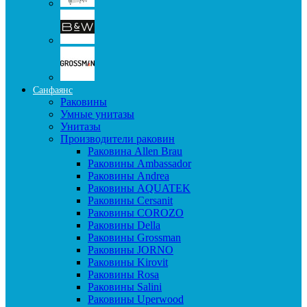
Санфаянс
Раковины
Умные унитазы
Унитазы
Производители раковин
Раковина Allen Brau
Раковины Ambassador
Раковины Andrea
Раковины AQUATEK
Раковины Cersanit
Раковины COROZO
Раковины Della
Раковины Grossman
Раковины JORNO
Раковины Kirovit
Раковины Rosa
Раковины Salini
Раковины Uperwood