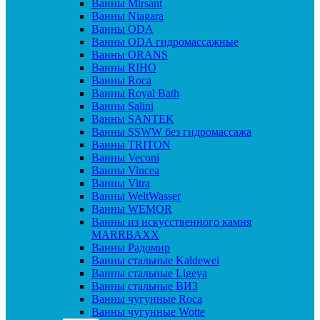
Ванны Mirsant
Ванны Niagara
Ванны ODA
Ванны ODA гидромассажные
Ванны ORANS
Ванны RIHO
Ванны Roca
Ванны Royal Bath
Ванны Salini
Ванны SANTEK
Ванны SSWW без гидромассажа
Ванны TRITON
Ванны Veconi
Ванны Vincea
Ванны Vitra
Ванны WeltWasser
Ванны WEMOR
Ванны из искусственного камня
MARRBAXX
Ванны Радомир
Ванны стальные Kaldewei
Ванны стальные Ligeya
Ванны стальные ВИЗ
Ванны чугунные Roca
Ванны чугунные Wotte