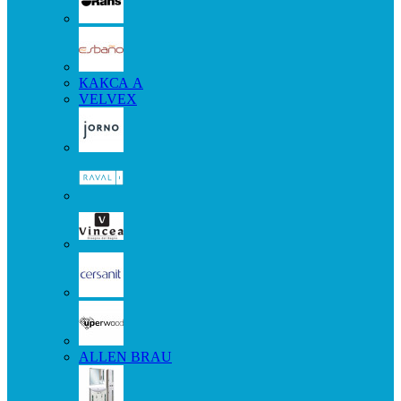
КАКСА А
VELVEX
ALLEN BRAU