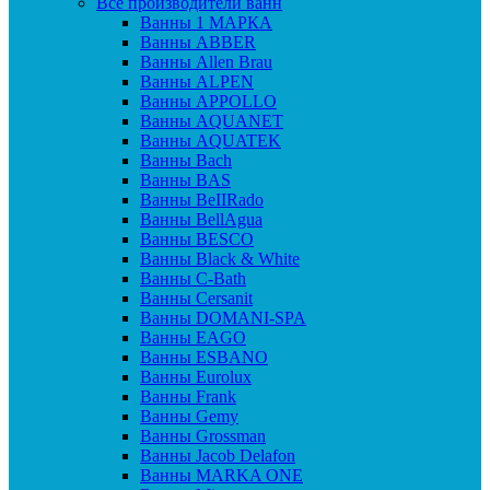
Все производители ванн
Ванны 1 МАРКА
Ванны ABBER
Ванны Allen Brau
Ванны ALPEN
Ванны APPOLLO
Ванны AQUANET
Ванны AQUATEK
Ванны Bach
Ванны BAS
Ванны BeIIRado
Ванны BellAgua
Ванны BESCO
Ванны Black & White
Ванны C-Bath
Ванны Cersanit
Ванны DOMANI-SPA
Ванны EAGO
Ванны ESBANO
Ванны Eurolux
Ванны Frank
Ванны Gemy
Ванны Grossman
Ванны Jacob Delafon
Ванны MARKA ONE