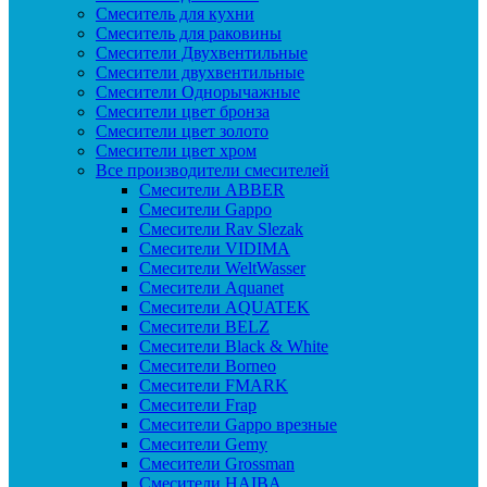
Смеситель для кухни
Смеситель для раковины
Смесители Двухвентильные
Смесители двухвентильные
Смесители Однорычажные
Смесители цвет бронза
Смесители цвет золото
Смесители цвет хром
Все производители смесителей
Cмесители ABBER
Cмесители Gappo
Cмесители Rav Slezak
Cмесители VIDIMA
Cмесители WeltWasser
Смесители Aquanet
Смесители AQUATEK
Смесители BELZ
Смесители Black & White
Смесители Borneo
Смесители FMARK
Смесители Frap
Смесители Gappo врезные
Смесители Gemy
Смесители Grossman
Смесители HAIBA