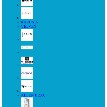
КАКСА А
VELVEX
ALLEN BRAU