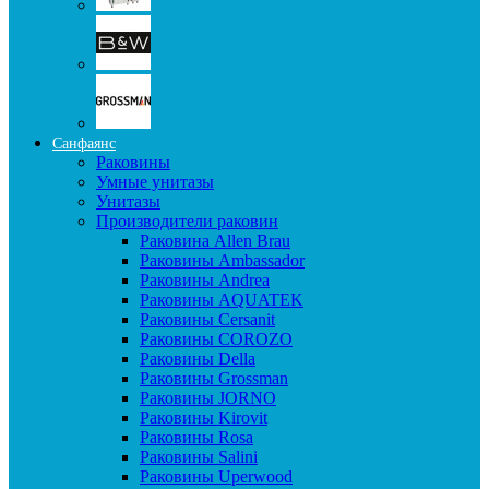
Санфаянс
Раковины
Умные унитазы
Унитазы
Производители раковин
Раковина Allen Brau
Раковины Ambassador
Раковины Andrea
Раковины AQUATEK
Раковины Cersanit
Раковины COROZO
Раковины Della
Раковины Grossman
Раковины JORNO
Раковины Kirovit
Раковины Rosa
Раковины Salini
Раковины Uperwood