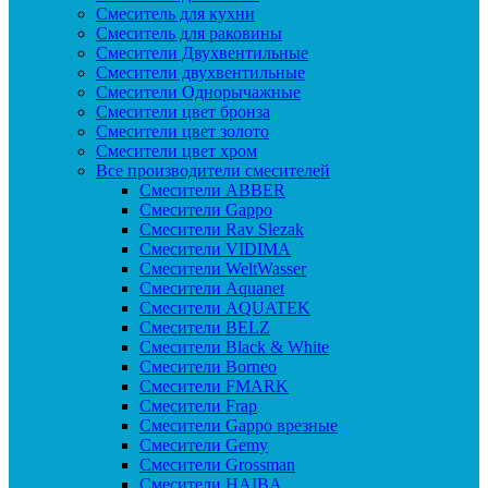
Смеситель для кухни
Смеситель для раковины
Смесители Двухвентильные
Смесители двухвентильные
Смесители Однорычажные
Смесители цвет бронза
Смесители цвет золото
Смесители цвет хром
Все производители смесителей
Cмесители ABBER
Cмесители Gappo
Cмесители Rav Slezak
Cмесители VIDIMA
Cмесители WeltWasser
Смесители Aquanet
Смесители AQUATEK
Смесители BELZ
Смесители Black & White
Смесители Borneo
Смесители FMARK
Смесители Frap
Смесители Gappo врезные
Смесители Gemy
Смесители Grossman
Смесители HAIBA