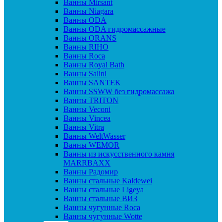
Ванны Mirsant
Ванны Niagara
Ванны ODA
Ванны ODA гидромассажные
Ванны ORANS
Ванны RIHO
Ванны Roca
Ванны Royal Bath
Ванны Salini
Ванны SANTEK
Ванны SSWW без гидромассажа
Ванны TRITON
Ванны Veconi
Ванны Vincea
Ванны Vitra
Ванны WeltWasser
Ванны WEMOR
Ванны из искусственного камня
MARRBAXX
Ванны Радомир
Ванны стальные Kaldewei
Ванны стальные Ligeya
Ванны стальные ВИЗ
Ванны чугунные Roca
Ванны чугунные Wotte