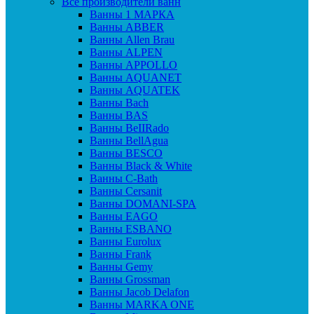
Все производители ванн
Ванны 1 МАРКА
Ванны ABBER
Ванны Allen Brau
Ванны ALPEN
Ванны APPOLLO
Ванны AQUANET
Ванны AQUATEK
Ванны Bach
Ванны BAS
Ванны BeIIRado
Ванны BellAgua
Ванны BESCO
Ванны Black & White
Ванны C-Bath
Ванны Cersanit
Ванны DOMANI-SPA
Ванны EAGO
Ванны ESBANO
Ванны Eurolux
Ванны Frank
Ванны Gemy
Ванны Grossman
Ванны Jacob Delafon
Ванны MARKA ONE