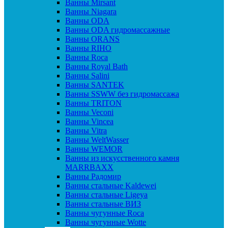
Ванны Mirsant
Ванны Niagara
Ванны ODA
Ванны ODA гидромассажные
Ванны ORANS
Ванны RIHO
Ванны Roca
Ванны Royal Bath
Ванны Salini
Ванны SANTEK
Ванны SSWW без гидромассажа
Ванны TRITON
Ванны Veconi
Ванны Vincea
Ванны Vitra
Ванны WeltWasser
Ванны WEMOR
Ванны из искусственного камня
MARRBAXX
Ванны Радомир
Ванны стальные Kaldewei
Ванны стальные Ligeya
Ванны стальные ВИЗ
Ванны чугунные Roca
Ванны чугунные Wotte