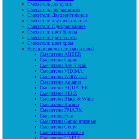
Смеситель для кухни
Смеситель для раковины
Смесители Двухвентильные
Смесители двухвентильные
Смесители Однорычажные
Смесители цвет бронза
Смесители цвет золото
Смесители цвет хром
Все производители смесителей
Cмесители ABBER
Cмесители Gappo
Cмесители Rav Slezak
Cмесители VIDIMA
Cмесители WeltWasser
Смесители Aquanet
Смесители AQUATEK
Смесители BELZ
Смесители Black & White
Смесители Borneo
Смесители FMARK
Смесители Frap
Смесители Gappo врезные
Смесители Gemy
Смесители Grossman
Смесители HAIBA