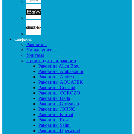
Санфаянс
Раковины
Умные унитазы
Унитазы
Производители раковин
Раковина Allen Brau
Раковины Ambassador
Раковины Andrea
Раковины AQUATEK
Раковины Cersanit
Раковины COROZO
Раковины Della
Раковины Grossman
Раковины JORNO
Раковины Kirovit
Раковины Rosa
Раковины Salini
Раковины Uperwood