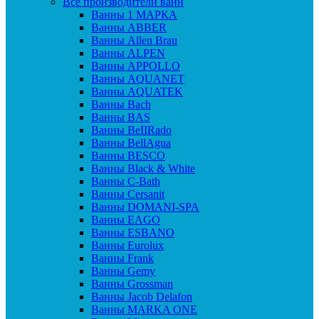
Все производители ванн
Ванны 1 МАРКА
Ванны ABBER
Ванны Allen Brau
Ванны ALPEN
Ванны APPOLLO
Ванны AQUANET
Ванны AQUATEK
Ванны Bach
Ванны BAS
Ванны BeIIRado
Ванны BellAgua
Ванны BESCO
Ванны Black & White
Ванны C-Bath
Ванны Cersanit
Ванны DOMANI-SPA
Ванны EAGO
Ванны ESBANO
Ванны Eurolux
Ванны Frank
Ванны Gemy
Ванны Grossman
Ванны Jacob Delafon
Ванны MARKA ONE