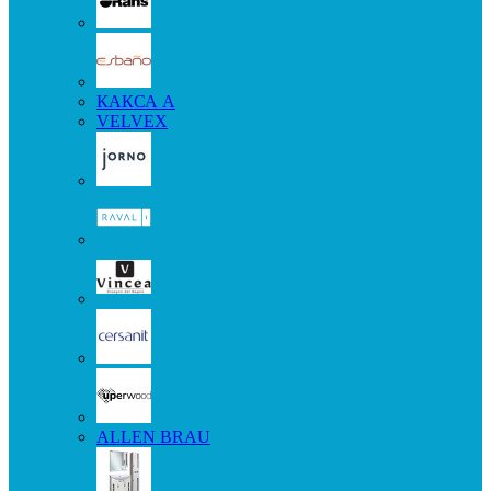
КАКСА А
VELVEX
ALLEN BRAU