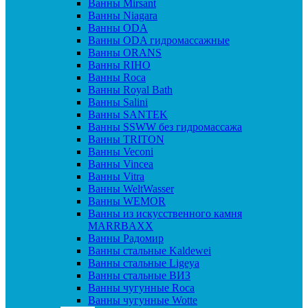
Ванны Mirsant
Ванны Niagara
Ванны ODA
Ванны ODA гидромассажные
Ванны ORANS
Ванны RIHO
Ванны Roca
Ванны Royal Bath
Ванны Salini
Ванны SANTEK
Ванны SSWW без гидромассажа
Ванны TRITON
Ванны Veconi
Ванны Vincea
Ванны Vitra
Ванны WeltWasser
Ванны WEMOR
Ванны из искусственного камня
MARRBAXX
Ванны Радомир
Ванны стальные Kaldewei
Ванны стальные Ligeya
Ванны стальные ВИЗ
Ванны чугунные Roca
Ванны чугунные Wotte