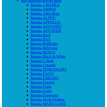
Все производители ванн
Ванны 1 МАРКА
Ванны ABBER
Ванны Allen Brau
Ванны ALPEN
Ванны APPOLLO
Ванны AQUANET
Ванны AQUATEK
Ванны Bach
Ванны BAS
Ванны BeIIRado
Ванны BellAgua
Ванны BESCO
Ванны Black & White
Ванны C-Bath
Ванны Cersanit
Ванны DOMANI-SPA
Ванны EAGO
Ванны ESBANO
Ванны Eurolux
Ванны Frank
Ванны Gemy
Ванны Grossman
Ванны Jacob Delafon
Ванны MARKA ONE