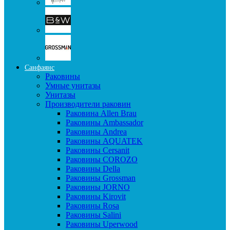
Санфаянс
Раковины
Умные унитазы
Унитазы
Производители раковин
Раковина Allen Brau
Раковины Ambassador
Раковины Andrea
Раковины AQUATEK
Раковины Cersanit
Раковины COROZO
Раковины Della
Раковины Grossman
Раковины JORNO
Раковины Kirovit
Раковины Rosa
Раковины Salini
Раковины Uperwood