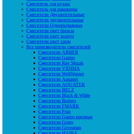
Смеситель для кухни
Смеситель для раковины
Смесители Двухвентильные
Смесители двухвентильные
Смесители Однорычажные
Смесители цвет бронза
Смесители цвет золото
Смесители цвет хром
Все производители смесителей
Cмесители ABBER
Cмесители Gappo
Cмесители Rav Slezak
Cмесители VIDIMA
Cмесители WeltWasser
Смесители Aquanet
Смесители AQUATEK
Смесители BELZ
Смесители Black & White
Смесители Borneo
Смесители FMARK
Смесители Frap
Смесители Gappo врезные
Смесители Gemy
Смесители Grossman
Смесители HAIBA