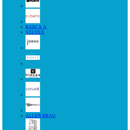
КАКСА А
VELVEX
ALLEN BRAU