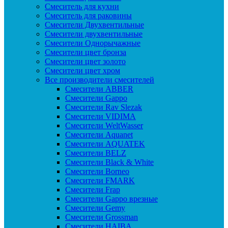
Смеситель для кухни
Смеситель для раковины
Смесители Двухвентильные
Смесители двухвентильные
Смесители Однорычажные
Смесители цвет бронза
Смесители цвет золото
Смесители цвет хром
Все производители смесителей
Cмесители ABBER
Cмесители Gappo
Cмесители Rav Slezak
Cмесители VIDIMA
Cмесители WeltWasser
Смесители Aquanet
Смесители AQUATEK
Смесители BELZ
Смесители Black & White
Смесители Borneo
Смесители FMARK
Смесители Frap
Смесители Gappo врезные
Смесители Gemy
Смесители Grossman
Смесители HAIBA