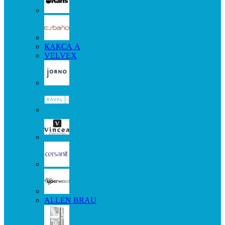
КАКСА А
VELVEX
ALLEN BRAU