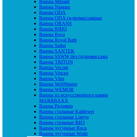
Ванны Mirsant
Ванны Niagara
Ванны ODA
Ванны ODA гидромассажные
Ванны ORANS
Ванны RIHO
Ванны Roca
Ванны Royal Bath
Ванны Salini
Ванны SANTEK
Ванны SSWW без гидромассажа
Ванны TRITON
Ванны Veconi
Ванны Vincea
Ванны Vitra
Ванны WeltWasser
Ванны WEMOR
Ванны из искусственного камня
MARRBAXX
Ванны Радомир
Ванны стальные Kaldewei
Ванны стальные Ligeya
Ванны стальные ВИЗ
Ванны чугунные Roca
Ванны чугунные Wotte