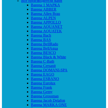
Все производители ванн
Ванны 1 МАРКА
Ванны ABBER
Ванны Allen Brau
Ванны ALPEN
Ванны APPOLLO
Ванны AQUANET
Ванны AQUATEK
Ванны Bach
Ванны BAS
Ванны BeIIRado
Ванны BellAgua
Ванны BESCO
Ванны Black & White
Ванны C-Bath
Ванны Cersanit
Ванны DOMANI-SPA
Ванны EAGO
Ванны ESBANO
Ванны Eurolux
Ванны Frank
Ванны Gemy
Ванны Grossman
Ванны Jacob Delafon
Ванны MARKA ONE