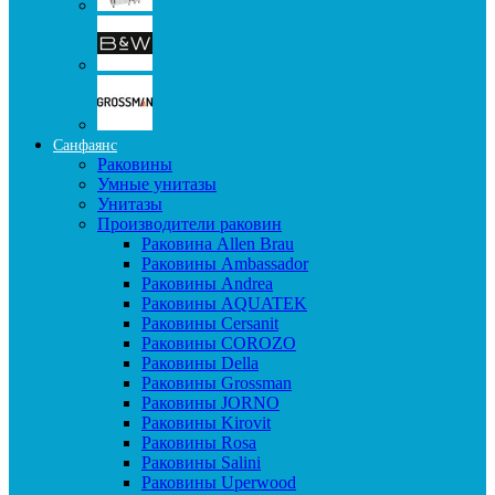
Санфаянс
Раковины
Умные унитазы
Унитазы
Производители раковин
Раковина Allen Brau
Раковины Ambassador
Раковины Andrea
Раковины AQUATEK
Раковины Cersanit
Раковины COROZO
Раковины Della
Раковины Grossman
Раковины JORNO
Раковины Kirovit
Раковины Rosa
Раковины Salini
Раковины Uperwood