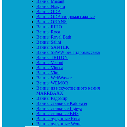
Ванны Mirsant
Ванны Niagara
Ванны ODA
Ванны ODA гидромассажные
Ванны ORANS
Ванны RIHO
Ванны Roca
Ванны Royal Bath
Ванны Salini
Ванны SANTEK
Ванны SSWW без гидромассажа
Ванны TRITON
Ванны Veconi
Ванны Vincea
Ванны Vitra
Ванны WeltWasser
Ванны WEMOR
Ванны из искусственного камня
MARRBAXX
Ванны Радомир
Ванны стальные Kaldewei
Ванны стальные Ligeya
Ванны стальные ВИЗ
Ванны чугунные Roca
Ванны чугунные Wotte