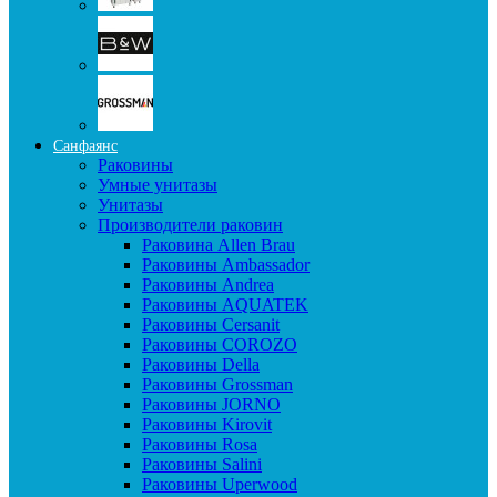
Санфаянс
Раковины
Умные унитазы
Унитазы
Производители раковин
Раковина Allen Brau
Раковины Ambassador
Раковины Andrea
Раковины AQUATEK
Раковины Cersanit
Раковины COROZO
Раковины Della
Раковины Grossman
Раковины JORNO
Раковины Kirovit
Раковины Rosa
Раковины Salini
Раковины Uperwood