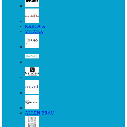
КАКСА А
VELVEX
ALLEN BRAU