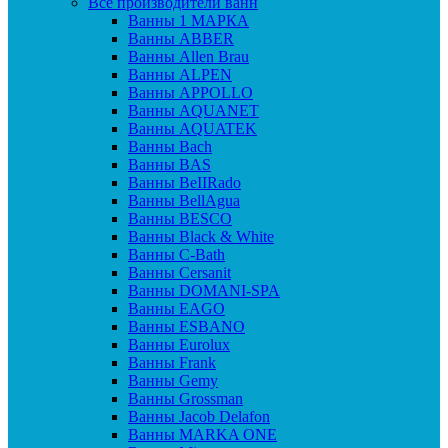
Все производители ванн
Ванны 1 МАРКА
Ванны ABBER
Ванны Allen Brau
Ванны ALPEN
Ванны APPOLLO
Ванны AQUANET
Ванны AQUATEK
Ванны Bach
Ванны BAS
Ванны BeIIRado
Ванны BellAgua
Ванны BESCO
Ванны Black & White
Ванны C-Bath
Ванны Cersanit
Ванны DOMANI-SPA
Ванны EAGO
Ванны ESBANO
Ванны Eurolux
Ванны Frank
Ванны Gemy
Ванны Grossman
Ванны Jacob Delafon
Ванны MARKA ONE