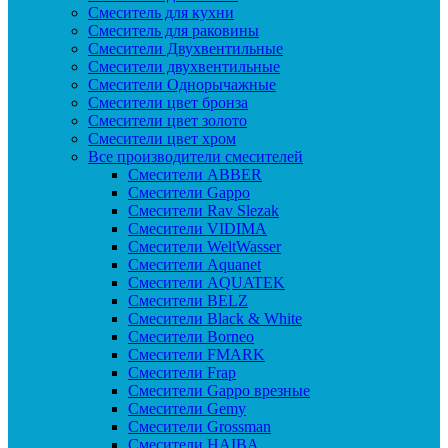
Смеситель для кухни
Смеситель для раковины
Смесители Двухвентильные
Смесители двухвентильные
Смесители Однорычажные
Смесители цвет бронза
Смесители цвет золото
Смесители цвет хром
Все производители смесителей
Cмесители ABBER
Cмесители Gappo
Cмесители Rav Slezak
Cмесители VIDIMA
Cмесители WeltWasser
Смесители Aquanet
Смесители AQUATEK
Смесители BELZ
Смесители Black & White
Смесители Borneo
Смесители FMARK
Смесители Frap
Смесители Gappo врезные
Смесители Gemy
Смесители Grossman
Смесители HAIBA