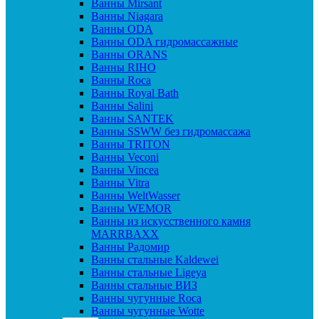
Ванны Mirsant
Ванны Niagara
Ванны ODA
Ванны ODA гидромассажные
Ванны ORANS
Ванны RIHO
Ванны Roca
Ванны Royal Bath
Ванны Salini
Ванны SANTEK
Ванны SSWW без гидромассажа
Ванны TRITON
Ванны Veconi
Ванны Vincea
Ванны Vitra
Ванны WeltWasser
Ванны WEMOR
Ванны из искусственного камня
MARRBAXX
Ванны Радомир
Ванны стальные Kaldewei
Ванны стальные Ligeya
Ванны стальные ВИЗ
Ванны чугунные Roca
Ванны чугунные Wotte