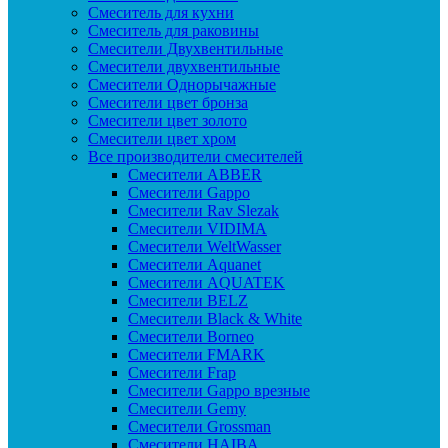
Смеситель для кухни
Смеситель для раковины
Смесители Двухвентильные
Смесители двухвентильные
Смесители Однорычажные
Смесители цвет бронза
Смесители цвет золото
Смесители цвет хром
Все производители смесителей
Cмесители ABBER
Cмесители Gappo
Cмесители Rav Slezak
Cмесители VIDIMA
Cмесители WeltWasser
Смесители Aquanet
Смесители AQUATEK
Смесители BELZ
Смесители Black & White
Смесители Borneo
Смесители FMARK
Смесители Frap
Смесители Gappo врезные
Смесители Gemy
Смесители Grossman
Смесители HAIBA