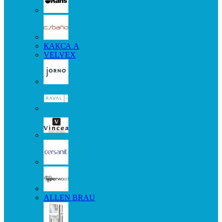
КАКСА А
VELVEX
ALLEN BRAU