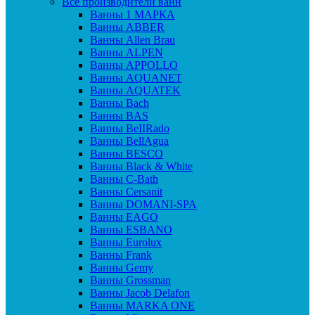
Все производители ванн
Ванны 1 МАРКА
Ванны ABBER
Ванны Allen Brau
Ванны ALPEN
Ванны APPOLLO
Ванны AQUANET
Ванны AQUATEK
Ванны Bach
Ванны BAS
Ванны BeIIRado
Ванны BellAgua
Ванны BESCO
Ванны Black & White
Ванны C-Bath
Ванны Cersanit
Ванны DOMANI-SPA
Ванны EAGO
Ванны ESBANO
Ванны Eurolux
Ванны Frank
Ванны Gemy
Ванны Grossman
Ванны Jacob Delafon
Ванны MARKA ONE