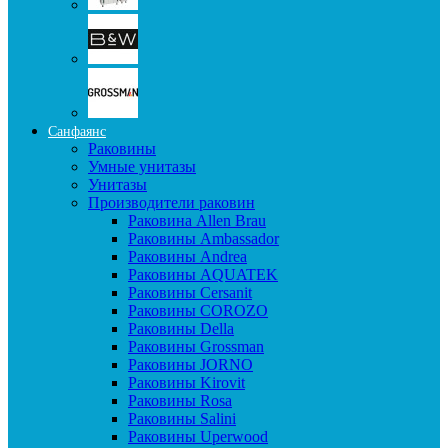
Санфаянс
Раковины
Умные унитазы
Унитазы
Производители раковин
Раковина Allen Brau
Раковины Ambassador
Раковины Andrea
Раковины AQUATEK
Раковины Cersanit
Раковины COROZO
Раковины Della
Раковины Grossman
Раковины JORNO
Раковины Kirovit
Раковины Rosa
Раковины Salini
Раковины Uperwood