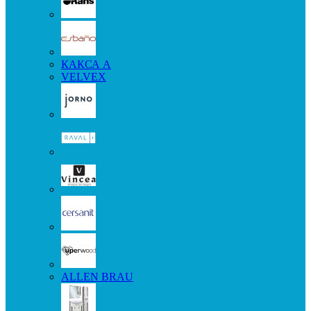
КАКСА А
VELVEX
ALLEN BRAU