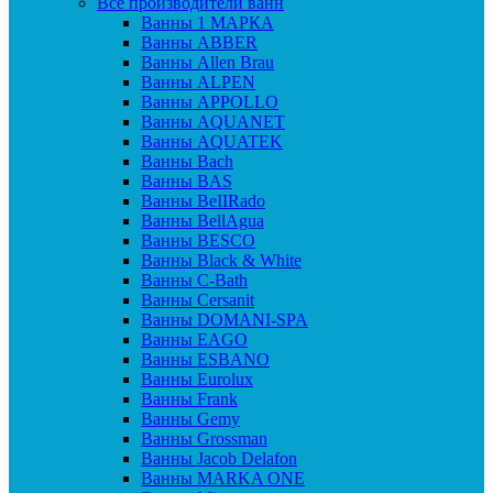
Все производители ванн
Ванны 1 МАРКА
Ванны ABBER
Ванны Allen Brau
Ванны ALPEN
Ванны APPOLLO
Ванны AQUANET
Ванны AQUATEK
Ванны Bach
Ванны BAS
Ванны BeIIRado
Ванны BellAgua
Ванны BESCO
Ванны Black & White
Ванны C-Bath
Ванны Cersanit
Ванны DOMANI-SPA
Ванны EAGO
Ванны ESBANO
Ванны Eurolux
Ванны Frank
Ванны Gemy
Ванны Grossman
Ванны Jacob Delafon
Ванны MARKA ONE