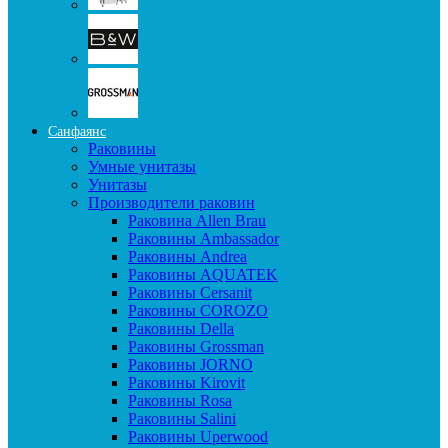
Санфаянс
Раковины
Умные унитазы
Унитазы
Производители раковин
Раковина Allen Brau
Раковины Ambassador
Раковины Andrea
Раковины AQUATEK
Раковины Cersanit
Раковины COROZO
Раковины Della
Раковины Grossman
Раковины JORNO
Раковины Kirovit
Раковины Rosa
Раковины Salini
Раковины Uperwood