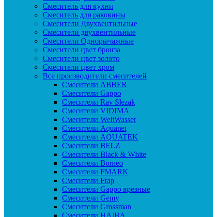
Смеситель для кухни
Смеситель для раковины
Смесители Двухвентильные
Смесители двухвентильные
Смесители Однорычажные
Смесители цвет бронза
Смесители цвет золото
Смесители цвет хром
Все производители смесителей
Cмесители ABBER
Cмесители Gappo
Cмесители Rav Slezak
Cмесители VIDIMA
Cмесители WeltWasser
Смесители Aquanet
Смесители AQUATEK
Смесители BELZ
Смесители Black & White
Смесители Borneo
Смесители FMARK
Смесители Frap
Смесители Gappo врезные
Смесители Gemy
Смесители Grossman
Смесители HAIBA