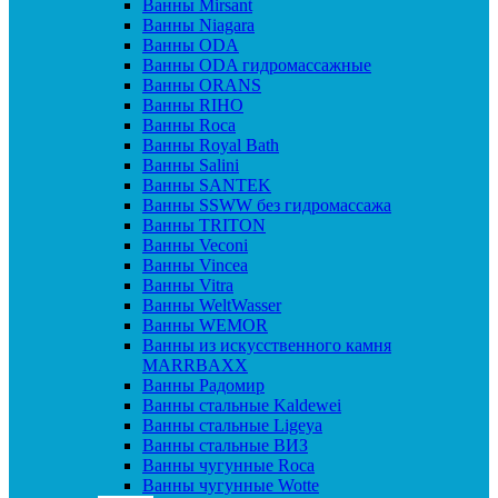
Ванны Mirsant
Ванны Niagara
Ванны ODA
Ванны ODA гидромассажные
Ванны ORANS
Ванны RIHO
Ванны Roca
Ванны Royal Bath
Ванны Salini
Ванны SANTEK
Ванны SSWW без гидромассажа
Ванны TRITON
Ванны Veconi
Ванны Vincea
Ванны Vitra
Ванны WeltWasser
Ванны WEMOR
Ванны из искусственного камня
MARRBAXX
Ванны Радомир
Ванны стальные Kaldewei
Ванны стальные Ligeya
Ванны стальные ВИЗ
Ванны чугунные Roca
Ванны чугунные Wotte