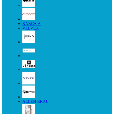
КАКСА А
VELVEX
ALLEN BRAU