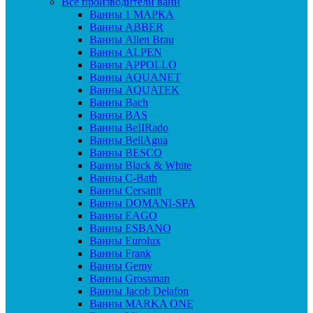
Все производители ванн
Ванны 1 МАРКА
Ванны ABBER
Ванны Allen Brau
Ванны ALPEN
Ванны APPOLLO
Ванны AQUANET
Ванны AQUATEK
Ванны Bach
Ванны BAS
Ванны BeIIRado
Ванны BellAgua
Ванны BESCO
Ванны Black & White
Ванны C-Bath
Ванны Cersanit
Ванны DOMANI-SPA
Ванны EAGO
Ванны ESBANO
Ванны Eurolux
Ванны Frank
Ванны Gemy
Ванны Grossman
Ванны Jacob Delafon
Ванны MARKA ONE