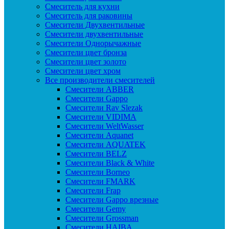
Смеситель для кухни
Смеситель для раковины
Смесители Двухвентильные
Смесители двухвентильные
Смесители Однорычажные
Смесители цвет бронза
Смесители цвет золото
Смесители цвет хром
Все производители смесителей
Cмесители ABBER
Cмесители Gappo
Cмесители Rav Slezak
Cмесители VIDIMA
Cмесители WeltWasser
Смесители Aquanet
Смесители AQUATEK
Смесители BELZ
Смесители Black & White
Смесители Borneo
Смесители FMARK
Смесители Frap
Смесители Gappo врезные
Смесители Gemy
Смесители Grossman
Смесители HAIBA