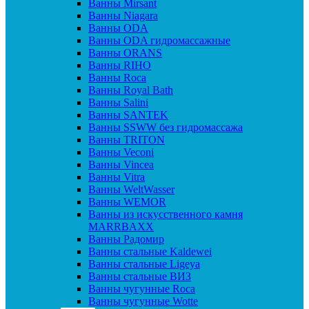
Ванны Mirsant
Ванны Niagara
Ванны ODA
Ванны ODA гидромассажные
Ванны ORANS
Ванны RIHO
Ванны Roca
Ванны Royal Bath
Ванны Salini
Ванны SANTEK
Ванны SSWW без гидромассажа
Ванны TRITON
Ванны Veconi
Ванны Vincea
Ванны Vitra
Ванны WeltWasser
Ванны WEMOR
Ванны из искусственного камня
MARRBAXX
Ванны Радомир
Ванны стальные Kaldewei
Ванны стальные Ligeya
Ванны стальные ВИЗ
Ванны чугунные Roca
Ванны чугунные Wotte