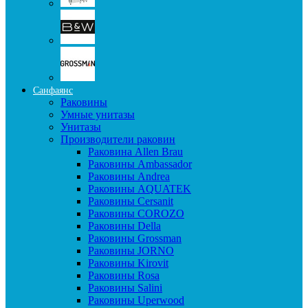
Санфаянс
Раковины
Умные унитазы
Унитазы
Производители раковин
Раковина Allen Brau
Раковины Ambassador
Раковины Andrea
Раковины AQUATEK
Раковины Cersanit
Раковины COROZO
Раковины Della
Раковины Grossman
Раковины JORNO
Раковины Kirovit
Раковины Rosa
Раковины Salini
Раковины Uperwood