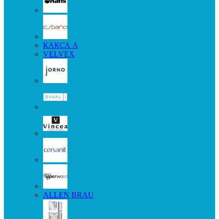
КАКСА А
VELVEX
ALLEN BRAU