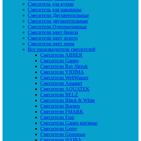
Смеситель для кухни
Смеситель для раковины
Смесители Двухвентильные
Смесители двухвентильные
Смесители Однорычажные
Смесители цвет бронза
Смесители цвет золото
Смесители цвет хром
Все производители смесителей
Cмесители ABBER
Cмесители Gappo
Cмесители Rav Slezak
Cмесители VIDIMA
Cмесители WeltWasser
Смесители Aquanet
Смесители AQUATEK
Смесители BELZ
Смесители Black & White
Смесители Borneo
Смесители FMARK
Смесители Frap
Смесители Gappo врезные
Смесители Gemy
Смесители Grossman
Смесители HAIBA