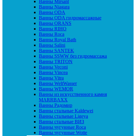
Ванны Mirsant
Ванны Niagara
Ванны ODA
Ванны ODA гидромассажные
Ванны ORANS
Ванны RIHO
Ванны Roca
Ванны Royal Bath
Ванны Salini
Ванны SANTEK
Ванны SSWW без гидромассажа
Ванны TRITON
Ванны Veconi
Ванны Vincea
Ванны Vitra
Ванны WeltWasser
Ванны WEMOR
Ванны из искусственного камня
MARRBAXX
Ванны Радомир
Ванны стальные Kaldewei
Ванны стальные Ligeya
Ванны стальные ВИЗ
Ванны чугунные Roca
Ванны чугунные Wotte