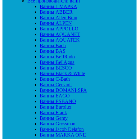
Все производители ванн
Ванны 1 МАРКА
Ванны ABBER
Ванны Allen Brau
Ванны ALPEN
Ванны APPOLLO
Ванны AQUANET
Ванны AQUATEK
Ванны Bach
Ванны BAS
Ванны BeIIRado
Ванны BellAgua
Ванны BESCO
Ванны Black & White
Ванны C-Bath
Ванны Cersanit
Ванны DOMANI-SPA
Ванны EAGO
Ванны ESBANO
Ванны Eurolux
Ванны Frank
Ванны Gemy
Ванны Grossman
Ванны Jacob Delafon
Ванны MARKA ONE