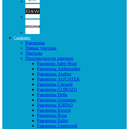
Санфаянс
Раковины
Умные унитазы
Унитазы
Производители раковин
Раковина Allen Brau
Раковины Ambassador
Раковины Andrea
Раковины AQUATEK
Раковины Cersanit
Раковины COROZO
Раковины Della
Раковины Grossman
Раковины JORNO
Раковины Kirovit
Раковины Rosa
Раковины Salini
Раковины Uperwood