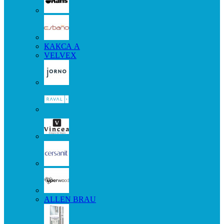
КАКСА А
VELVEX
ALLEN BRAU