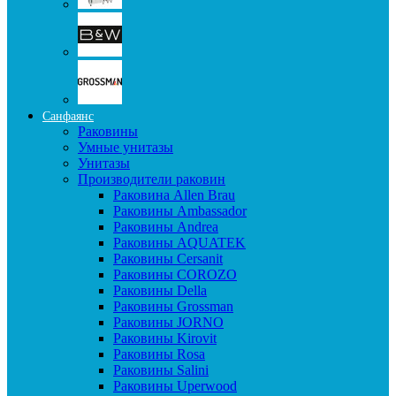
Санфаянс
Раковины
Умные унитазы
Унитазы
Производители раковин
Раковина Allen Brau
Раковины Ambassador
Раковины Andrea
Раковины AQUATEK
Раковины Cersanit
Раковины COROZO
Раковины Della
Раковины Grossman
Раковины JORNO
Раковины Kirovit
Раковины Rosa
Раковины Salini
Раковины Uperwood