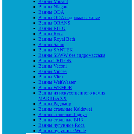
Ванны Mirsant
Ванны Niagara
Ванны ODA
Ванны ODA гидромассажные
Ванны ORANS
Ванны RIHO
Ванны Roca
Ванны Royal Bath
Ванны Salini
Ванны SANTEK
Ванны SSWW без гидромассажа
Ванны TRITON
Ванны Veconi
Ванны Vincea
Ванны Vitra
Ванны WeltWasser
Ванны WEMOR
Ванны из искусственного камня
MARRBAXX
Ванны Радомир
Ванны стальные Kaldewei
Ванны стальные Ligeya
Ванны стальные ВИЗ
Ванны чугунные Roca
Ванны чугунные Wotte