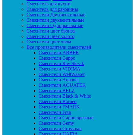
Смеситель для кухни
Смеситель для раковины
Смесители Двухвентильные
Смесители двухвентильные
Смесители Однорычажные
Смесители цвет бронза
Смесители цвет золото
Смесители цвет хром
Все производители смесителей
Cмесители ABBER
Cмесители Gappo
Cмесители Rav Slezak
Cмесители VIDIMA
Cмесители WeltWasser
Смесители Aquanet
Смесители AQUATEK
Смесители BELZ
Смесители Black & White
Смесители Borneo
Смесители FMARK
Смесители Frap
Смесители Gappo врезные
Смесители Gemy
Смесители Grossman
Смесители HAIBA