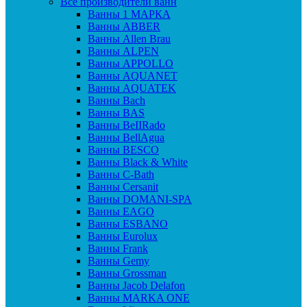
Все производители ванн
Ванны 1 МАРКА
Ванны ABBER
Ванны Allen Brau
Ванны ALPEN
Ванны APPOLLO
Ванны AQUANET
Ванны AQUATEK
Ванны Bach
Ванны BAS
Ванны BeIIRado
Ванны BellAgua
Ванны BESCO
Ванны Black & White
Ванны C-Bath
Ванны Cersanit
Ванны DOMANI-SPA
Ванны EAGO
Ванны ESBANO
Ванны Eurolux
Ванны Frank
Ванны Gemy
Ванны Grossman
Ванны Jacob Delafon
Ванны MARKA ONE