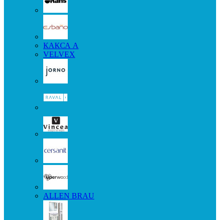
КАКСА А
VELVEX
ALLEN BRAU