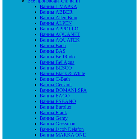
Все производители ванн
Ванны 1 МАРКА
Ванны ABBER
Ванны Allen Brau
Ванны ALPEN
Ванны APPOLLO
Ванны AQUANET
Ванны AQUATEK
Ванны Bach
Ванны BAS
Ванны BeIIRado
Ванны BellAgua
Ванны BESCO
Ванны Black & White
Ванны C-Bath
Ванны Cersanit
Ванны DOMANI-SPA
Ванны EAGO
Ванны ESBANO
Ванны Eurolux
Ванны Frank
Ванны Gemy
Ванны Grossman
Ванны Jacob Delafon
Ванны MARKA ONE