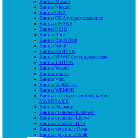
Ванны Mirsant
Ванны Niagara
Ванны ODA
Ванны ODA гидромассажные
Ванны ORANS
Ванны RIHO
Ванны Roca
Ванны Royal Bath
Ванны Salini
Ванны SANTEK
Ванны SSWW без гидромассажа
Ванны TRITON
Ванны Veconi
Ванны Vincea
Ванны Vitra
Ванны WeltWasser
Ванны WEMOR
Ванны из искусственного камня
MARRBAXX
Ванны Радомир
Ванны стальные Kaldewei
Ванны стальные Ligeya
Ванны стальные ВИЗ
Ванны чугунные Roca
Ванны чугунные Wotte