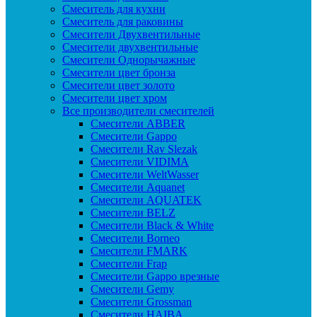
Смеситель для кухни
Смеситель для раковины
Смесители Двухвентильные
Смесители двухвентильные
Смесители Однорычажные
Смесители цвет бронза
Смесители цвет золото
Смесители цвет хром
Все производители смесителей
Cмесители ABBER
Cмесители Gappo
Cмесители Rav Slezak
Cмесители VIDIMA
Cмесители WeltWasser
Смесители Aquanet
Смесители AQUATEK
Смесители BELZ
Смесители Black & White
Смесители Borneo
Смесители FMARK
Смесители Frap
Смесители Gappo врезные
Смесители Gemy
Смесители Grossman
Смесители HAIBA