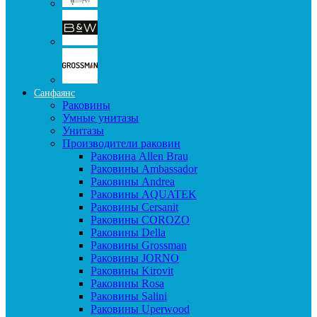
Санфаянс
Раковины
Умные унитазы
Унитазы
Производители раковин
Раковина Allen Brau
Раковины Ambassador
Раковины Andrea
Раковины AQUATEK
Раковины Cersanit
Раковины COROZO
Раковины Della
Раковины Grossman
Раковины JORNO
Раковины Kirovit
Раковины Rosa
Раковины Salini
Раковины Uperwood