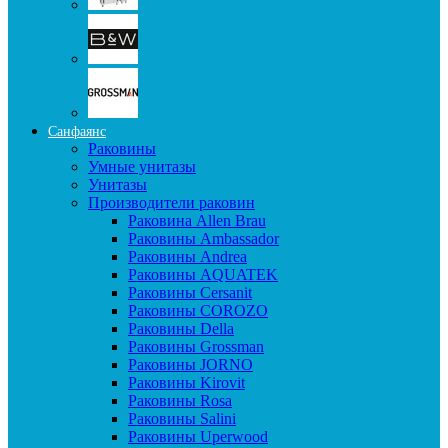
Санфаянс
Раковины
Умные унитазы
Унитазы
Производители раковин
Раковина Allen Brau
Раковины Ambassador
Раковины Andrea
Раковины AQUATEK
Раковины Cersanit
Раковины COROZO
Раковины Della
Раковины Grossman
Раковины JORNO
Раковины Kirovit
Раковины Rosa
Раковины Salini
Раковины Uperwood