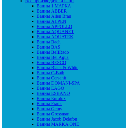
Все производители ванн
Ванны 1 МАРКА
Ванны ABBER
Ванны Allen Brau
Ванны ALPEN
Ванны APPOLLO
Ванны AQUANET
Ванны AQUATEK
Ванны Bach
Ванны BAS
Ванны BeIIRado
Ванны BellAgua
Ванны BESCO
Ванны Black & White
Ванны C-Bath
Ванны Cersanit
Ванны DOMANI-SPA
Ванны EAGO
Ванны ESBANO
Ванны Eurolux
Ванны Frank
Ванны Gemy
Ванны Grossman
Ванны Jacob Delafon
Ванны MARKA ONE