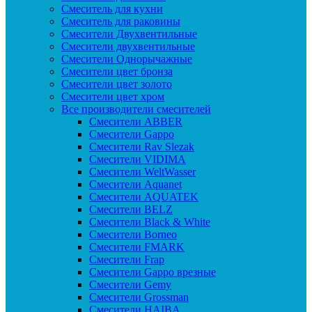
Смеситель для кухни
Смеситель для раковины
Смесители Двухвентильные
Смесители двухвентильные
Смесители Однорычажные
Смесители цвет бронза
Смесители цвет золото
Смесители цвет хром
Все производители смесителей
Cмесители ABBER
Cмесители Gappo
Cмесители Rav Slezak
Cмесители VIDIMA
Cмесители WeltWasser
Смесители Aquanet
Смесители AQUATEK
Смесители BELZ
Смесители Black & White
Смесители Borneo
Смесители FMARK
Смесители Frap
Смесители Gappo врезные
Смесители Gemy
Смесители Grossman
Смесители HAIBA