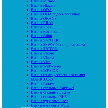
Ванны Mirsant
Ванны Niagara
Ванны ODA
Ванны ODA гидромассажные
Ванны ORANS
Ванны RIHO
Ванны Roca
Ванны Royal Bath
Ванны Salini
Ванны SANTEK
Ванны SSWW без гидромассажа
Ванны TRITON
Ванны Veconi
Ванны Vincea
Ванны Vitra
Ванны WeltWasser
Ванны WEMOR
Ванны из искусственного камня
MARRBAXX
Ванны Радомир
Ванны стальные Kaldewei
Ванны стальные Ligeya
Ванны стальные ВИЗ
Ванны чугунные Roca
Ванны чугунные Wotte