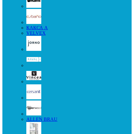
КАКСА А
VELVEX
ALLEN BRAU