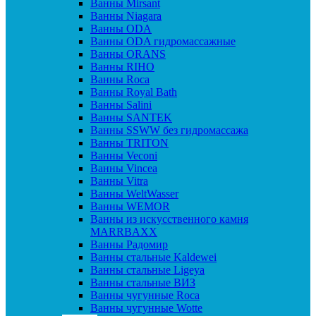
Ванны Mirsant
Ванны Niagara
Ванны ODA
Ванны ODA гидромассажные
Ванны ORANS
Ванны RIHO
Ванны Roca
Ванны Royal Bath
Ванны Salini
Ванны SANTEK
Ванны SSWW без гидромассажа
Ванны TRITON
Ванны Veconi
Ванны Vincea
Ванны Vitra
Ванны WeltWasser
Ванны WEMOR
Ванны из искусственного камня
MARRBAXX
Ванны Радомир
Ванны стальные Kaldewei
Ванны стальные Ligeya
Ванны стальные ВИЗ
Ванны чугунные Roca
Ванны чугунные Wotte