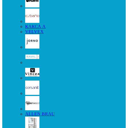
КАКСА А
VELVEX
ALLEN BRAU