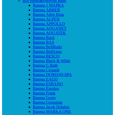
Все производители ванн
Ванны 1 МАРКА
Ванны ABBER
Ванны Allen Brau
Ванны ALPEN
Ванны APPOLLO
Ванны AQUANET
Ванны AQUATEK
Ванны Bach
Ванны BAS
Ванны BeIIRado
Ванны BellAgua
Ванны BESCO
Ванны Black & White
Ванны C-Bath
Ванны Cersanit
Ванны DOMANI-SPA
Ванны EAGO
Ванны ESBANO
Ванны Eurolux
Ванны Frank
Ванны Gemy
Ванны Grossman
Ванны Jacob Delafon
Ванны MARKA ONE