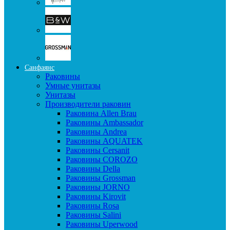
Санфаянс
Раковины
Умные унитазы
Унитазы
Производители раковин
Раковина Allen Brau
Раковины Ambassador
Раковины Andrea
Раковины AQUATEK
Раковины Cersanit
Раковины COROZO
Раковины Della
Раковины Grossman
Раковины JORNO
Раковины Kirovit
Раковины Rosa
Раковины Salini
Раковины Uperwood