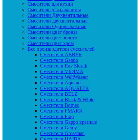
Смеситель для кухни
Смеситель для раковины
Смесители Двухвентильные
Смесители двухвентильные
Смесители Однорычажные
Смесители цвет бронза
Смесители цвет золото
Смесители цвет хром
Все производители смесителей
Cмесители ABBER
Cмесители Gappo
Cмесители Rav Slezak
Cмесители VIDIMA
Cмесители WeltWasser
Смесители Aquanet
Смесители AQUATEK
Смесители BELZ
Смесители Black & White
Смесители Borneo
Смесители FMARK
Смесители Frap
Смесители Gappo врезные
Смесители Gemy
Смесители Grossman
Смесители HAIBA